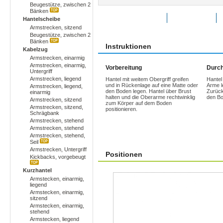
Beugestütze, zwischen 2
Bänken
Übung bewerten
Favoriten
Hantelscheibe
Armstrecken, sitzend
Beugestütze, zwischen 2
Bänken
Instruktionen
Kabelzug
Armstrecken, einarmig
Armstrecken, einarmig,
Vorbereitung
Durch
Untergriff
Armstrecken, liegend
Hantel mit weitem Obergriff greifen
Hantel
und in Rückenlage auf eine Matte oder
Arme l
Armstrecken, liegend,
den Boden legen. Hantel über Brust
Zurück
einarmig
halten und die Oberarme rechtwinklig
den Bo
Armstrecken, sitzend
zum Körper auf dem Boden
Armstrecken, sitzend,
positionieren.
Schrägbank
Armstrecken, stehend
Armstrecken, stehend
Armstrecken, stehend,
Seil
Armstrecken, Untergriff
Positionen
Kickbacks, vorgebeugt
Kurzhantel
Armstecken, einarmig,
liegend
Armstecken, einarmig,
sitzend
Armstecken, einarmig,
stehend
Armstecken, liegend