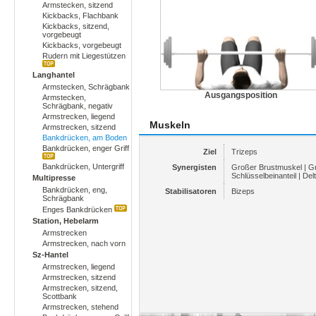
Armstecken, sitzend
Kickbacks, Flachbank
Kickbacks, sitzend,
vorgebeugt
Kickbacks, vorgebeugt
Rudern mit Liegestützen
Langhantel
Armstecken, Schrägbank
Ausgangsposition
Armstecken,
Schrägbank, negativ
Armstrecken, liegend
Muskeln
Armstrecken, sitzend
Bankdrücken, am Boden
Bankdrücken, enger Griff
Ziel
Trizeps
Bankdrücken, Untergriff
Synergisten
Großer Brustmuskel | G
Schlüsselbeinanteil | De
Multipresse
Bankdrücken, eng,
Stabilisatoren
Bizeps
Schrägbank
Enges Bankdrücken
Station, Hebelarm
Armstrecken
Armstrecken, nach vorn
Sz-Hantel
Armstrecken, liegend
Armstrecken, sitzend
Armstrecken, sitzend,
Scottbank
Armstrecken, stehend