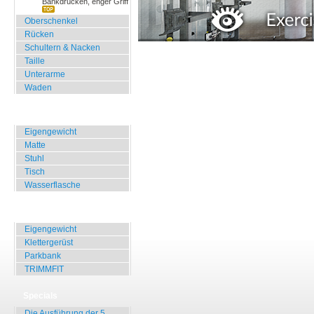
Bankdrücken, enger Griff
Oberschenkel
Rücken
Schultern & Nacken
Taille
Unterarme
Waden
Zuhause, Büro, Hotel
Eigengewicht
Matte
Stuhl
Tisch
Wasserflasche
Übungen für Draussen
Eigengewicht
Klettergerüst
Parkbank
TRIMMFIT
Specials
Die Ausführung der 5