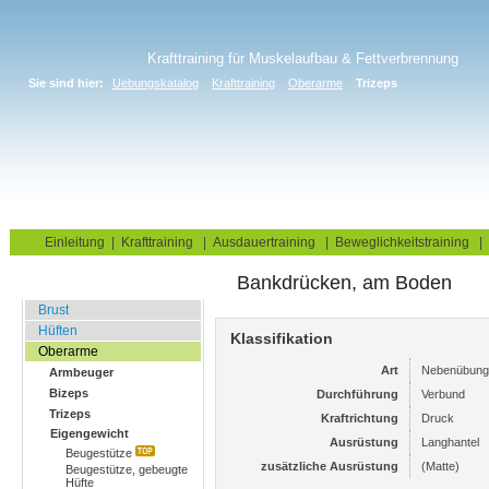
Krafttraining für Muskelaufbau & Fettverbrennung
Sie sind hier:
Uebungskatalog
Krafttraining
Oberarme
Trizeps
Home
Blog
Übungskatalog
Fitnesstests
Einleitung
|
Krafttraining
|
Ausdauertraining
|
Beweglichkeitstraining
|
Bankdrücken, am Boden
Fitnessstudio
Brust
Hüften
Klassifikation
Oberarme
Art
Nebenübung
Armbeuger
Bizeps
Durchführung
Verbund
Trizeps
Kraftrichtung
Druck
Eigengewicht
Ausrüstung
Langhantel
Beugestütze
zusätzliche Ausrüstung
(Matte)
Beugestütze, gebeugte
Hüfte