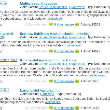
Multipresse
Kniebeuge
Zielmuskeln:
Großer Gesäßmuskel
,
Quadrizeps
Typ
: Grundübun
is sich die Oberschenkel etwa parallel zum Boden befinden. Hüfte dabei etwas na
, damit die Knie über den Füßen verbleiben. Nach oben in die Ausgangsposition z
cht gebeugt lassen und wiederholen.
weiterlesen
ng:
(2 Bewertungen)
0 Kommentare
Aufrufe: 35502
Station, Schlitten
Hackenschmidt, einbeinig
Zielmuskeln:
Großer Gesäßmuskel
,
Quadrizeps
Typ
: Nebenübu
gen um nach unten führen bis Bein etwa rechtwinklig gebeugt ist. Hochdrücken, Kni
halten. Wiederholen. Mit anderem Bein fortfahren.
weiterlesen
ng:
(3 Bewertungen)
0 Kommentare
Aufrufe: 14891
Kurzhantel
Ausfallschritt, nach vorn
Zielmuskeln:
Großer Gesäßmuskel
,
Quadrizeps
Typ
: Nebenübu
en großen Schritt nach vorn machen. In die Knie gehen und Körper absenken bis d
 Beines fast den Boden berührt. Danach mit vorderem Bein abdrücken und wieder i
postition zurückkehren. Wiederholen. Mt anderem Bein fortfahren.
weiterlesen
ng:
(0 Bewertungen)
0 Kommentare
Aufrufe: 30465
Langhantel
Ausfallschritt
Zielmuskeln:
Quadrizeps
Typ
: Nebenübung
en führen bis sich das Knie des hinteren Beines knapp über dem Boden befindet. 
icht gebeugt lassen. Wiederholen.
weiterlesen
ng:
(0 Bewertungen)
0 Kommentare
Aufrufe: 26369