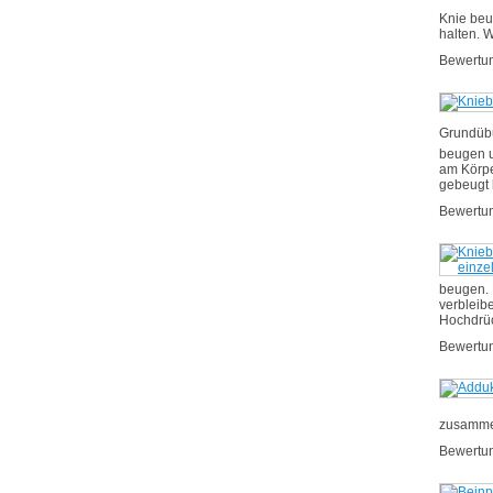
Knie beu
halten. 
Bewertu
Grundüb
beugen u
am Körpe
gebeugt 
Bewertu
beugen. 
verbleib
Hochdrüc
Bewertu
zusammen
Bewertu