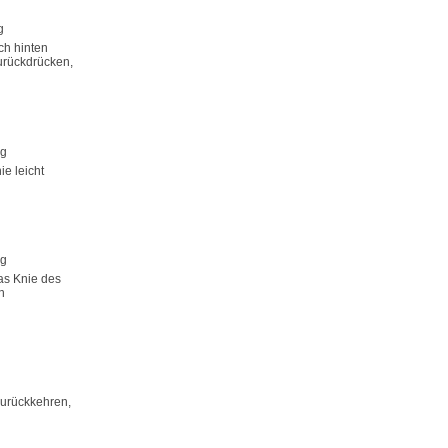
g
ch hinten
urückdrücken,
ng
e leicht
ng
as Knie des
n
Zurückkehren,