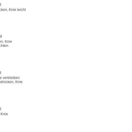
g
ken, Knie leicht
ng
en, Knie
chten.
g
e verbleiben
hdrücken, Knie
g
 Knie