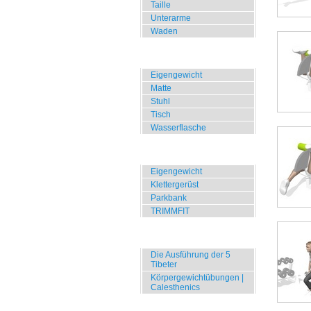
Taille
Unterarme
Waden
Zuhause, Büro, Hotel
Eigengewicht
Matte
Stuhl
Tisch
Wasserflasche
Übungen für Draussen
Eigengewicht
Klettergerüst
Parkbank
TRIMMFIT
Specials
Die Ausführung der 5
Tibeter
Körpergewichtübungen |
Calesthenics