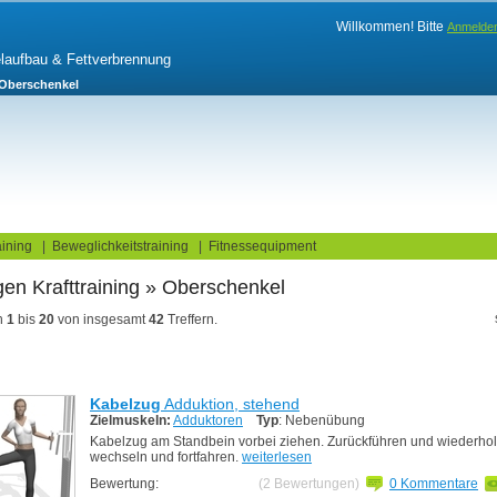
Willkommen! Bitte
Anmelde
elaufbau & Fettverbrennung
Oberschenkel
log
Fitnesstests
ining
|
Beweglichkeitstraining
|
Fitnessequipment
en Krafttraining » Oberschenkel
n
1
bis
20
von insgesamt
42
Treffern.
Kabelzug
Adduktion, stehend
Zielmuskeln:
Adduktoren
Typ
: Nebenübung
Kabelzug am Standbein vorbei ziehen. Zurückführen und wiederhol
wechseln und fortfahren.
weiterlesen
Bewertung:
(2 Bewertungen)
0 Kommentare