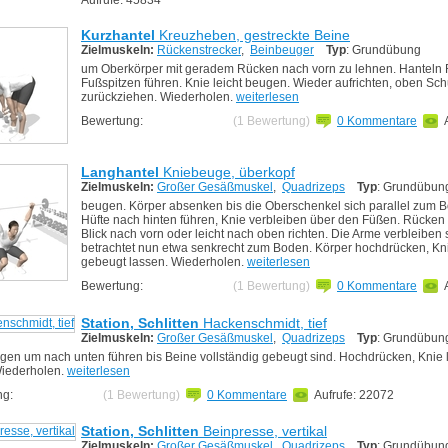
Kurzhantel
Kreuzheben, gestreckte Beine
Zielmuskeln:
Rückenstrecker
,
Beinbeuger
Typ
: Grundübung
um Oberkörper mit geradem Rücken nach vorn zu lehnen. Hanteln 
Fußspitzen führen. Knie leicht beugen. Wieder aufrichten, oben Sch
zurückziehen. Wiederholen.
weiterlesen
Bewertung:
(1 Bewertung)
0 Kommentare
Langhantel
Kniebeuge, überkopf
Zielmuskeln:
Großer Gesäßmuskel
,
Quadrizeps
Typ
: Grundübun
beugen. Körper absenken bis die Oberschenkel sich parallel zum 
Hüfte nach hinten führen, Knie verbleiben über den Füßen. Rücken 
Blick nach vorn oder leicht nach oben richten. Die Arme verbleiben s
betrachtet nun etwa senkrecht zum Boden. Körper hochdrücken, Kni
gebeugt lassen. Wiederholen.
weiterlesen
Bewertung:
(1 Bewertung)
0 Kommentare
Station, Schlitten
Hackenschmidt, tief
Zielmuskeln:
Großer Gesäßmuskel
,
Quadrizeps
Typ
: Grundübun
gen um nach unten führen bis Beine vollständig gebeugt sind. Hochdrücken, Knie 
Wiederholen.
weiterlesen
ng:
(1 Bewertung)
0 Kommentare
Aufrufe: 22072
Station, Schlitten
Beinpresse, vertikal
Zielmuskeln:
Großer Gesäßmuskel
,
Quadrizeps
Typ
: Grundübun