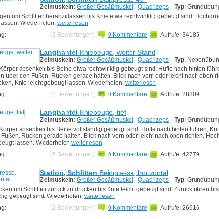
Zielmuskeln:
Großer Gesäßmuskel
,
Quadrizeps
Typ
: Grundübun
gen um Schlitten herabzulassen bis Knie etwa rechtwinklig gebeugt sind. Hochdrüc
lassen. Wiederholen.
weiterlesen
ng:
(3 Bewertungen)
0 Kommentare
Aufrufe: 34185
Langhantel
Kniebeuge, weiter Stand
Zielmuskeln:
Großer Gesäßmuskel
,
Quadrizeps
Typ
: Nebenübu
Körper absenken bis Beine etwa rechtwinklig gebeugt sind. Hüfte nach hinten führ
en über den Füßen. Rücken gerade halten. Blick nach vorn oder leicht nach oben ri
ken, Knie leicht gebeugt lassen. Wiederholen.
weiterlesen
ng:
(2 Bewertungen)
0 Kommentare
Aufrufe: 28809
Langhantel
Kniebeuge, tief
Zielmuskeln:
Großer Gesäßmuskel
,
Quadrizeps
Typ
: Grundübun
Körper absenken bis Beine vollständig gebeugt sind. Hüfte nach hinten führen, Kni
 Füßen. Rücken gerade halten. Blick nach vorn oder leicht nach oben richten. Hoc
ebeugt lassen. Wiederholen
weiterlesen
ng:
(6 Bewertungen)
0 Kommentare
Aufrufe: 42779
Station, Schlitten
Beinpresse, horizontal
Zielmuskeln:
Großer Gesäßmuskel
,
Quadrizeps
Typ
: Grundübun
ecken um Schlitten zurück zu drücken bis Knie leicht gebeugt sind. Zurückführen bis
klig gebeugt sind. Wiederholen.
weiterlesen
ng:
(2 Bewertungen)
0 Kommentare
Aufrufe: 26616