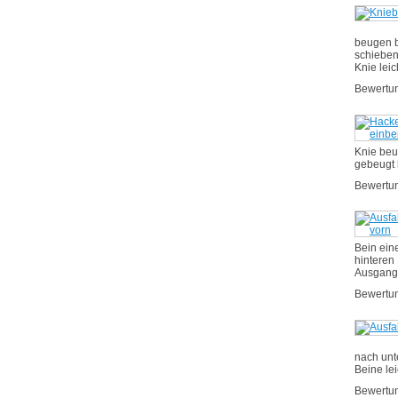
beugen b
schieben
Knie lei
Bewertu
Knie beu
gebeugt 
Bewertu
Bein ein
hinteren
Ausgangs
Bewertu
nach unt
Beine le
Bewertu