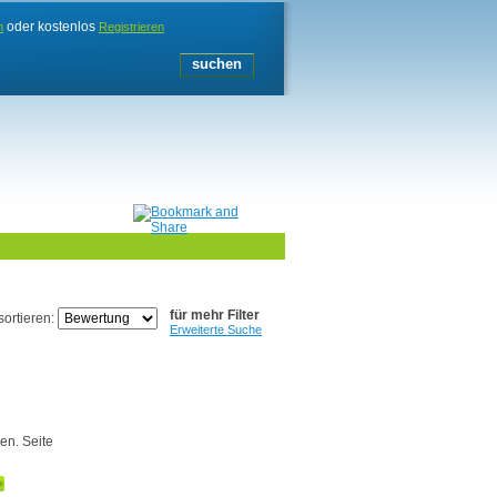
oder kostenlos
n
Registrieren
für mehr Filter
sortieren:
Erweiterte Suche
en. Seite