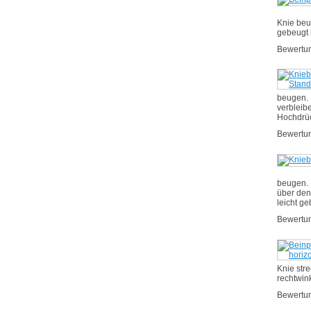
Knie beu
gebeugt 
Bewertu
beugen. 
verbleib
Hochdrüc
Bewertu
beugen. 
über den
leicht g
Bewertu
Knie str
rechtwin
Bewertu