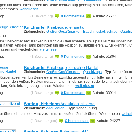
gen um nach unten führen bis Beine rechtwinklig gebeugt sind. Hochdrücken, Knie
Wiederholen.
weiterlesen
ng:
(1 Bewertung)
0 Kommentare
Aufrufe: 25677
Kurzhantel
Kniebeuge, einseitig
Zielmuskeln:
Großer Gesäßmuskel
,
Bauchmuskel, schräg
,
Quadri
ung
m Oberkörper abzusenken bis sich die Oberschenkel etwa parallel zum Boden bef
r halten. Andere Hand benutzen um die Position zu stabilisieren. Zurückkehren, Kn
lassen und wiederholen.
weiterlesen
ng:
(1 Bewertung)
0 Kommentare
Aufrufe: 51804
Kurzhantel
Kniebeuge, einzelne Hantel
Zielmuskeln:
Großer Gesäßmuskel
,
Quadrizeps
Typ
: Nebenübu
Körper absenken bis Beine etwa rechtwinklig gebeugt sind. Hüfte nach hinten führ
en über den Füßen. Rücken gerade halten. Blick nach vorn oder leicht nach oben ri
ken, Knie leicht gebeugt lassen. Wiederholen.
weiterlesen
ng:
(1 Bewertung)
0 Kommentare
Aufrufe: 33914
Station, Hebelarm
Adduktion, sitzend
Zielmuskeln:
Adduktoren
Typ
: Nebenübung
führen ohne in der Mitte zusammenzustoßen. Zurückführen. Wiederholen.
weiter
ng:
(4 Bewertungen)
0 Kommentare
Aufrufe: 24227
Station, Schlitten
Beinpresse 45°