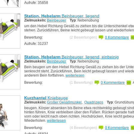
Aufrufe: 35858
Station, Hebelarm
Beinbeuger, liegend
Zielmuskeln:
Beinbeuger
Typ
: Nebenübung
um den Hebel Richtung Gesäß zu ziehen bis die Unterschenkel etw
stehen. Zurückführen, Beine leicht gebeugt lassen und wiederhole
Bewertung:
(2 Bewertungen)
0 Kommentare
Aufrufe: 31237
Station, Hebelarm
Beinbeuger, liegend, einbeinig
Zielmuskeln:
Beinbeuger
Typ
: Nebenübung
Bein beugen um den Hebel Richtung Gesäß zu ziehen bis der Unte
senkrecht steht. Zurückführen, Bein leicht gebeugt lassen und wiede
anderem Bein fortfahren.
weiterlesen
Bewertung:
(1 Bewertung)
0 Kommentare
Kurzhantel
Kniebeuge
Zielmuskeln:
Großer Gesäßmuskel
,
Quadrizeps
Typ
: Grundübun
beugen. Körper absenken bis Beine etwa rechtwinklig gebeugt sind
hinten führen, Knie verbleiben über den Füßen. Rücken gerade halt
vorn oder leicht nach oben richten. Hochdrücken, Knie leicht gebeu
Wiederholen.
weiterlesen
Bewertung:
(4 Bewertungen)
0 Kommentare
Aufrufe: 45834