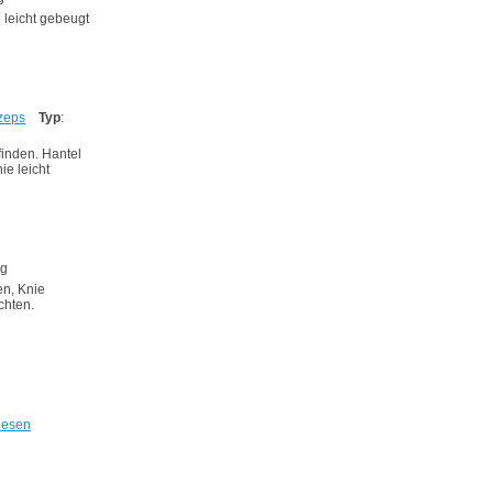
 leicht gebeugt
zeps
Typ
:
inden. Hantel
ie leicht
ng
en, Knie
chten.
lesen