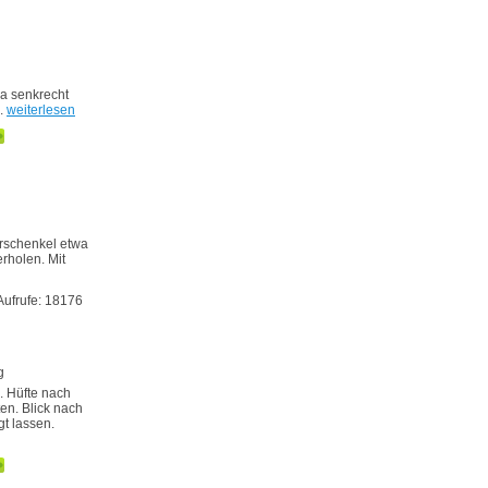
a senkrecht
n.
weiterlesen
rschenkel etwa
rholen. Mit
Aufrufe: 18176
g
. Hüfte nach
en. Blick nach
gt lassen.