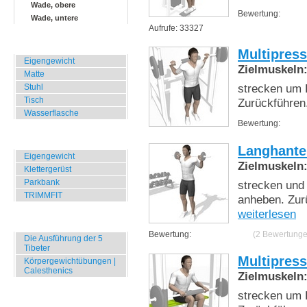
Wade, obere
Bewertung:
Wade, untere
Aufrufe: 33327
Zuhause, Büro, Hotel
Multipres
Eigengewicht
Zielmuskeln
Matte
strecken um 
Stuhl
Tisch
Zurückführen
Wasserflasche
Bewertung:
Übungen für Draussen
Langhante
Eigengewicht
Zielmuskeln
Klettergerüst
Parkbank
strecken und
TRIMMFIT
anheben. Zur
weiterlesen
Specials
Bewertung:
(2 Bewertunge
Die Ausführung der 5
Tibeter
Multipres
Körpergewichtübungen |
Calesthenics
Zielmuskeln
strecken um 