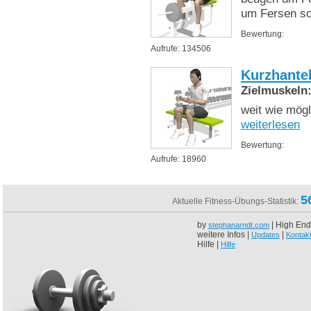
um Fersen so
Bewertung:
Aufrufe: 134506
Kurzhante
Zielmuskeln
weit wie mög
weiterlesen
Bewertung:
Aufrufe: 18960
5
Aktuelle Fitness-Übungs-Statistik:
by
| High End
stephanarndt.com
weitere Infos |
|
Updates
Kontak
Hilfe |
Hilfe