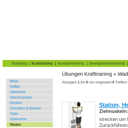
Krafttraining für Muskelaufbau & Fettverbrennung
Sie sind hier:
Uebungskatalog
Krafttraining
Waden
Home
Blog
Übungskatalog
Fitnesstests
Einleitung
|
Krafttraining
|
Ausdauertraining
|
Beweglichkeitstraining
Übungen Krafttraining » Wa
Fitnessstudio
Brust
Anzeigen
1
bis
8
von insgesamt
8
Treffern.
Hüften
Oberarme
Oberschenkel
Rücken
Station, H
Schultern & Nacken
Zielmuskeln
Taille
strecken um 
Unterarme
Zurückführen
Waden