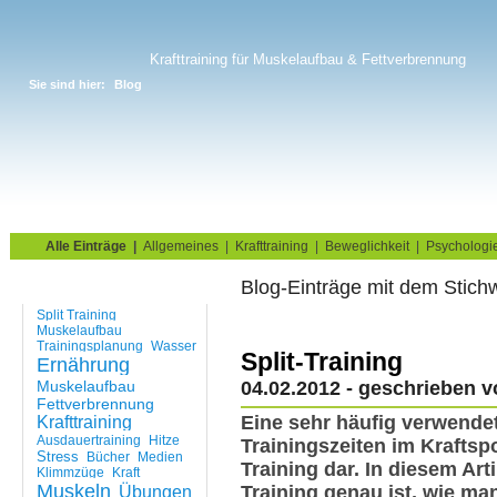
Krafttraining für Muskelaufbau & Fettverbrennung
Sie sind hier:
Blog
Home
Blog
Übungskatalog
Fitnesstests
Alle Einträge
|
Allgemeines
|
Krafttraining
|
Beweglichkeit
|
Psychologi
Blog-Einträge mit dem Stichw
Tags
Split Training
Muskelaufbau
Trainingsplanung
Wasser
Split-Training
Ernährung
Muskelaufbau
04.02.2012 - geschrieben 
Fettverbrennung
Eine sehr häufig verwende
Krafttraining
Ausdauertraining
Hitze
Trainingszeiten im Kraftspo
Stress
Bücher
Medien
Training dar. In diesem Art
Klimmzüge
Kraft
Muskeln
Training genau ist, wie ma
Übungen