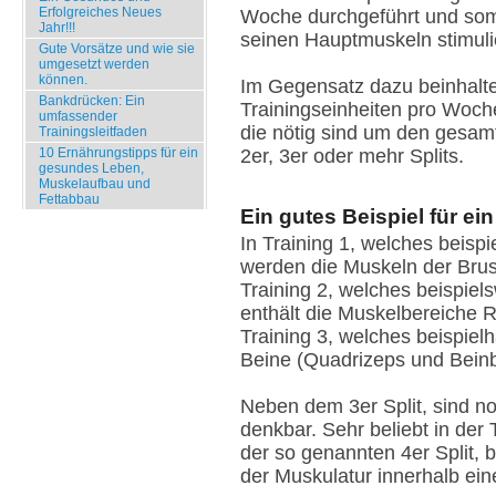
Erfolgreiches Neues
Woche durchgeführt und somi
Jahr!!!
seinen Hauptmuskeln stimulie
Gute Vorsätze und wie sie
umgesetzt werden
können.
Im Gegensatz dazu beinhaltet
Bankdrücken: Ein
Trainingseinheiten pro Woch
umfassender
die nötig sind um den gesamt
Trainingsleitfaden
2er, 3er oder mehr Splits.
10 Ernährungstipps für ein
gesundes Leben,
Muskelaufbau und
Fettabbau
Ein gutes Beispiel für ein
In Training 1, welches beisp
Neueste Kommentare
werden die Muskeln der Brust
Training 2, welches beispiel
Archiv
enthält die Muskelbereiche 
Training 3, welches beispiel
Beine (Quadrizeps und Beinb
Neben dem 3er Split, sind no
denkbar. Sehr beliebt in der 
der so genannten 4er Split, 
der Muskulatur innerhalb e