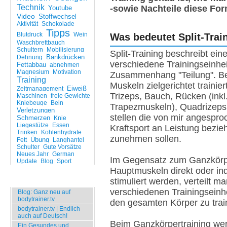
Technik
-sowie Nachteile diese For
Youtube
Video
Stoffwechsel
Aktivität
Schokolade
Tipps
Blutdruck
Wein
Was bedeutet Split-Trai
Waschbrettbauch
Schultern
Mobilisierung
Split-Training beschreibt ei
Bankdrücken
Dehnung
verschiedene Trainingseinhei
Fettabbau
abnehmen
Magnesium
Motivation
Zusammenhang "Teilung". Be
Training
Muskeln zielgerichtet trainie
Eiweiß
Zeitmanagement
Trizeps, Bauch, Rücken (ink
Maschinen
freie Gewichte
Kniebeuge
Bein
Trapezmuskeln), Quadrizeps
Verletzungen
stellen die von mir angespr
Schmerzen
Knie
Liegestütze
Essen
Kraftsport an Leistung bezi
Trinken
Kohlenhydrate
zunehmen sollen.
Übung
Fett
Langhantel
Schulter
Gute Vorsätze
Neues Jahr
German
Im Gegensatz zum Ganzkörpe
Update
Blog
Sport
Hauptmuskeln direkt oder indi
Beliebte Beiträge
stimuliert werden, verteilt m
verschiedenen Trainingseinh
Blog: Ganz neu auf
bodytrainer.tv
den gesamten Körper zu trai
bodytrainer.tv | Endlich
auch auf Deutsch!
Beim Ganzkörpertraining wer
Ein Gesundes und