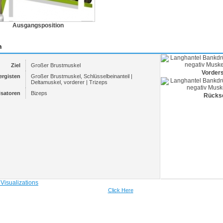
Ausgangsposition
n
Ziel
Großer Brustmuskel
Vorders
ergisten
Großer Brustmuskel, Schlüsselbeinanteil |
Deltamuskel, vorderer | Trizeps
isatoren
Bizeps
Rückse
Click Here