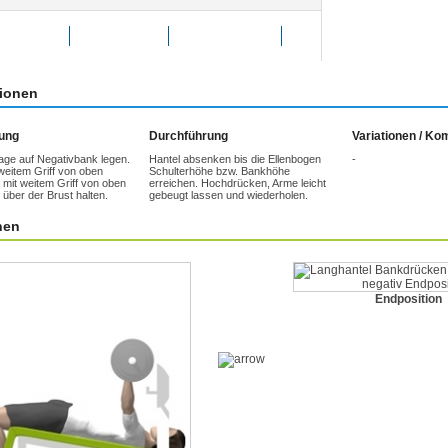
g bewerten
Favoriten
weitersagen
tionen
tung
Durchführung
Variationen / K
age auf Negativbank legen.
Hantel absenken bis die Ellenbogen
-
weitem Griff von oben
Schulterhöhe bzw. Bankhöhe
 mit weitem Griff von oben
erreichen. Hochdrücken, Arme leicht
 über der Brust halten.
gebeugt lassen und wiederholen.
nen
Endposition