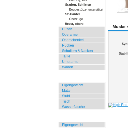
Butterfly, weit
Station, Schlitten
Beugestütze, unterstützt
Sz-Hantel
Überzüge
Brust, obere
Muskel
Hüften
Oberarme
Oberschenkel
Syn
Rücken
Schultern & Nacken
Stabil
Taille
Unterarme
Waden
Zuhause, Büro, Hotel
Eigengewicht
Matte
Stuhl
Tisch
Wasserflasche
Übungen für Draussen
Eigengewicht