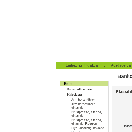
Krafttraining für Musk
Sie sind hier:
Uebungskatalog
Krafttraining
Home
Blog
Übungskata
Einleitung
|
Krafttraining
|
Ausdauertrai
Bankd
Fitnessstudio
Brust
Brust, allgemein
Klassifi
Kabelzug
Arm heranführen
Arm heranführen,
einarmig
Brustpresse, sitzend,
einarmig
Brustpresse, sitzend,
einarmig, Rotation
zusä
Flys, einarmig, knieend