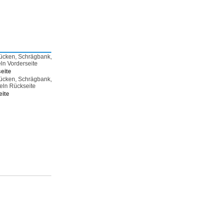
eite
ite