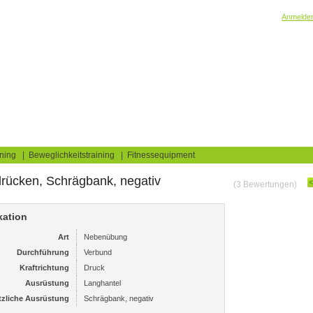
Willkommen! Bitte
Anmelde
elaufbau & Fettverbrennung
Brust
Brust, allgemein
log
Fitnesstests
ning
|
Beweglichkeitstraining
|
Fitnessequipment
rücken, Schrägbank, negativ
(3 Bewertungen)
kation
Art
Nebenübung
Durchführung
Verbund
Kraftrichtung
Druck
Ausrüstung
Langhantel
tzliche Ausrüstung
Schrägbank, negativ