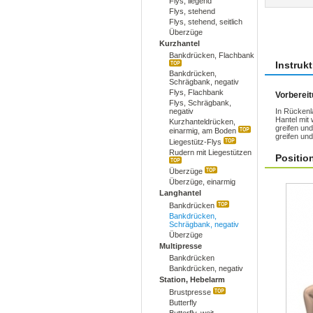
Flys, liegend
Flys, stehend
Flys, stehend, seitlich
Übun
Überzüge
Kurzhantel
Bankdrücken, Flachbank
Instruk
Bankdrücken,
Schrägbank, negativ
Flys, Flachbank
Vorberei
Flys, Schrägbank,
negativ
In Rückenl
Hantel mit 
Kurzhanteldrücken,
greifen und
einarmig, am Boden
greifen und
Liegestütz-Flys
Rudern mit Liegestützen
Positio
Überzüge
Überzüge, einarmig
Langhantel
Bankdrücken
Bankdrücken,
Schrägbank, negativ
Überzüge
Multipresse
Bankdrücken
Bankdrücken, negativ
Station, Hebelarm
Brustpresse
Butterfly