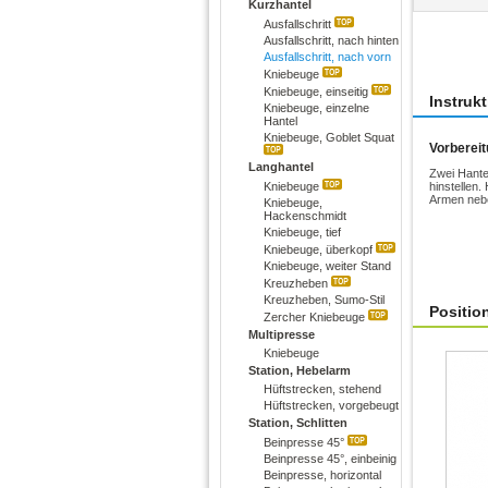
Kurzhantel
Ausfallschritt
Übun
Ausfallschritt, nach hinten
Ausfallschritt, nach vorn
Kniebeuge
Kniebeuge, einseitig
Instruk
Kniebeuge, einzelne
Hantel
Kniebeuge, Goblet Squat
Vorberei
Langhantel
Zwei Hante
Kniebeuge
hinstellen.
Armen nebe
Kniebeuge,
Hackenschmidt
Kniebeuge, tief
Kniebeuge, überkopf
Kniebeuge, weiter Stand
Kreuzheben
Kreuzheben, Sumo-Stil
Positio
Zercher Kniebeuge
Multipresse
Kniebeuge
Station, Hebelarm
Hüftstrecken, stehend
Hüftstrecken, vorgebeugt
Station, Schlitten
Beinpresse 45°
Beinpresse 45°, einbeinig
Beinpresse, horizontal