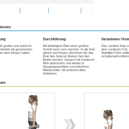
g bewerten
Favoriten
weitersagen
tionen
tung
Durchführung
Variationen / K
ln greifen und aufrecht
Mit beliebigem Bein einen großen
Das vordere Knie v
 Hanteln mit gestreckten
Schritt nach vorn machen. In die Knie
dem vorderen Fuß. 
n dem Körper halten.
gehen und Körper absenken bis das
Stabilität Füße seitl
Knie des hinteren Beines fast den
schulterweit entfernt
Boden berührt. Danach mit vorderem
Bein abdrücken und wieder in
Ausgangspostition zurückkehren.
Wiederholen. Mt anderem Bein
fortfahren.
nen