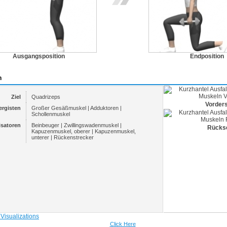
Ausgangsposition
Endposition
n
Ziel
Quadrizeps
Vorders
ergisten
Großer Gesäßmuskel | Adduktoren |
Schollenmuskel
isatoren
Beinbeuger | Zwillingswadenmuskel |
Rückse
Kapuzenmuskel, oberer | Kapuzenmuskel,
unterer | Rückenstrecker
Click Here