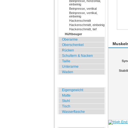
Beinpresse, horizontal,
einbeinig
Beinpresse, vertikal
Beinpresse, vertikal,
einbeinig
Hackenschmidt
Hackenschmidt, einbeinig
Hackenschmidt, tief
Hüftbeuger
Oberarme
Muskel
Oberschenkel
Rücken
Schultern & Nacken
Taille
Syn
Unterarme
Stabil
Waden
Zuhause, Büro, Hotel
Eigengewicht
Matte
Stuhl
Tisch
Wasserflasche
Übungen für Draussen