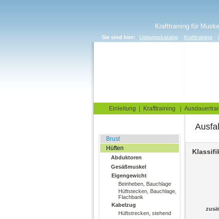
Krafttraining für Musk
Sie sind hier:
Uebungskatalog
Krafttraining
Home
Blog
Übungskata
Einleitung
|
Krafttraining
|
Ausdauertrai
Ausfal
Fitnessstudio
Brust
Hüften
Klassifi
Abduktoren
Gesäßmuskel
Eigengewicht
Beinheben, Bauchlage
Hüftstecken, Bauchlage,
Flachbank
Kabelzug
zusä
Hüftstrecken, stehend