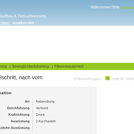
Willkommen! Bitte
Anmelde
elaufbau & Fettverbrennung
Hüften
Gesäßmuskel
log
Fitnesstests
ning
|
Beweglichkeitstraining
|
Fitnessequipment
lschritt, nach vorn
(0 Bewertungen)
Aufrufe: 304
kation
Art
Nebenübung
Durchführung
Verbund
Kraftrichtung
Druck
Ausrüstung
2 Kurzhanteln
tzliche Ausrüstung
-