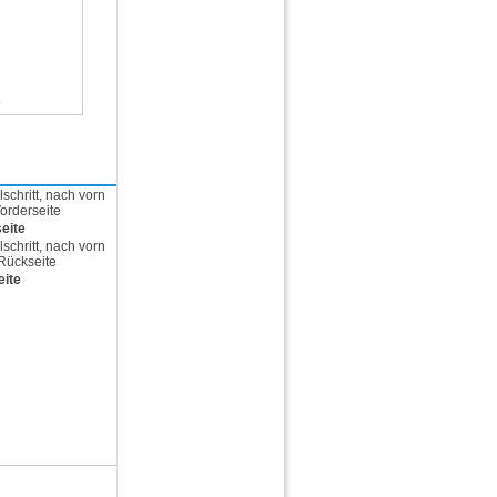
eite
ite