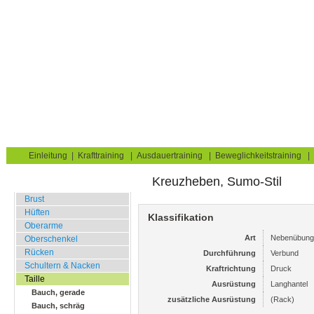
Krafttraining für Muskelaufbau & Fettverbrennung
Sie sind hier:
Uebungskatalog
Krafttraining
Taille
Rücken, unterer
Home
Blog
Übungskatalog
Fitnesstests
Einleitung
|
Krafttraining
|
Ausdauertraining
|
Beweglichkeitstraining
|
Kreuzheben, Sumo-Stil
Fitnessstudio
Brust
Hüften
Klassifikation
Oberarme
Art
Nebenübung
Oberschenkel
Rücken
Durchführung
Verbund
Schultern & Nacken
Kraftrichtung
Druck
Taille
Ausrüstung
Langhantel
Bauch, gerade
zusätzliche Ausrüstung
(Rack)
Bauch, schräg