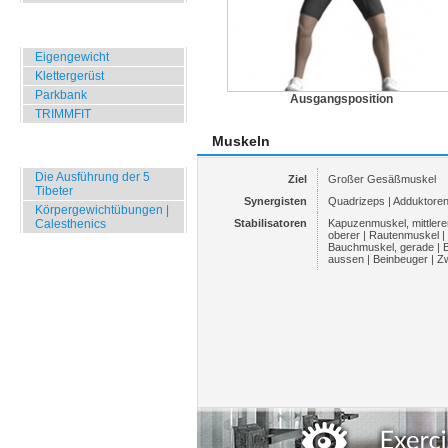
Übungen für Draussen
Eigengewicht
Klettergerüst
Parkbank
Ausgangsposition
TRIMMFIT
Muskeln
Specials
Die Ausführung der 5
Ziel
Großer Gesäßmuskel
Tibeter
Synergisten
Quadrizeps | Adduktoren
Körpergewichtübungen |
Calesthenics
Stabilisatoren
Kapuzenmuskel, mittlere
oberer | Rautenmuskel |
Bauchmuskel, gerade | 
aussen | Beinbeuger | Z