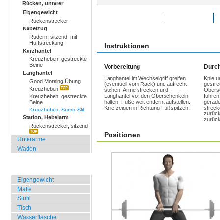
Rücken, unterer
Eigengewicht
Übung bewerten
Favoriten
Rückenstrecker
Kabelzug
Rudern, sitzend, mit
Hüftstreckung
Instruktionen
Kurzhantel
Kreuzheben, gestreckte
Beine
Vorbereitung
Durch
Langhantel
Langhantel im Wechselgriff greifen
Knie u
Good Morning Übung
(eventuell vom Rack) und aufrecht
gestre
Kreuzheben
stehen. Arme strecken und
Obersc
Langhantel vor den Oberschenkeln
führen
Kreuzheben, gestreckte
halten. Füße weit entfernt aufstellen.
gerade
Beine
Knie zeigen in Richtung Fußspitzen.
streck
Kreuzheben, Sumo-Stil
zurück
Station, Hebelarm
zurück
Rückenstrecker, sitzend
Positionen
Unterarme
Waden
Zuhause, Büro, Hotel
Eigengewicht
Matte
Stuhl
Tisch
Wasserflasche