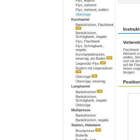
Flys, liegend
Flys, stehend
Flys, stehend, seitlich
Übun
Überzüge
Kurzhantel
Bankdrücken, Flachbank
Instruk
Bankdrücken,
Schrägbank, negativ
Flys, Flachbank
Vorberei
Flys, Schrägbank,
negativ
Flachbank 
Abstand vo
Kurzhanteldrücken,
stellen, St
einarmig, am Boden
und mit de
Liegestütz-Flys
auf die Fl
Rudern mit Liegestützen
hinten zeig
beugen.
Überzüge
Überzüge, einarmig
Positio
Langhantel
Bankdrücken
Bankdrücken,
Schrägbank, negativ
Überzüge
Multipresse
Bankdrücken
Bankdrücken, negativ
Station, Hebelarm
Brustpresse
Butterfly