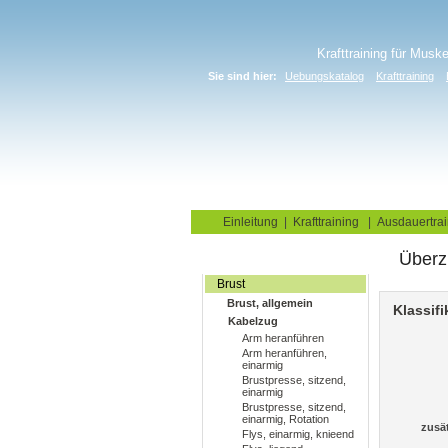
Krafttraining für Musk
Sie sind hier:
Uebungskatalog
Krafttraining
Home
Blog
Übungskata
Einleitung
|
Krafttraining
|
Ausdauertrai
Überz
Fitnessstudio
Brust
Brust, allgemein
Klassifi
Kabelzug
Arm heranführen
Arm heranführen,
einarmig
Brustpresse, sitzend,
einarmig
Brustpresse, sitzend,
einarmig, Rotation
zusä
Flys, einarmig, knieend