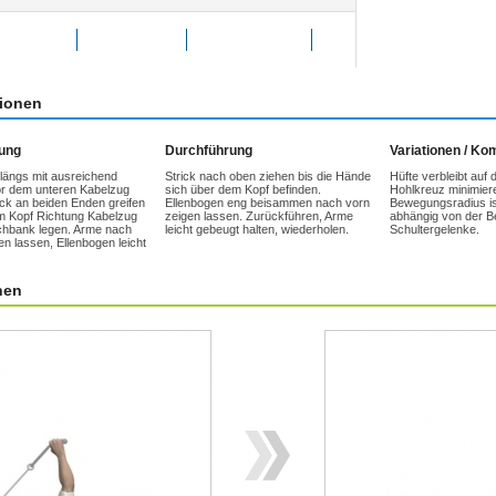
g bewerten
Favoriten
weitersagen
tionen
tung
Durchführung
Variationen / K
längs mit ausreichend
Strick nach oben ziehen bis die Hände
Hüfte verbleibt auf 
r dem unteren Kabelzug
sich über dem Kopf befinden.
Hohlkreuz minimier
rick an beiden Enden greifen
Ellenbogen eng beisammen nach vorn
Bewegungsradius ist
m Kopf Richtung Kabelzug
zeigen lassen. Zurückführen, Arme
abhängig von der Be
achbank legen. Arme nach
leicht gebeugt halten, wiederholen.
Schultergelenke.
en lassen, Ellenbogen leicht
nen