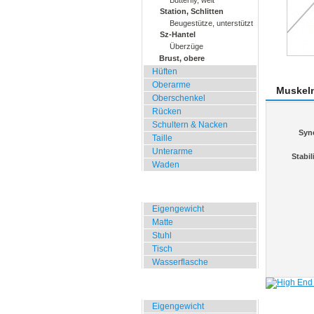
Butterfly, weit
Station, Schlitten
Beugestütze, unterstützt
Sz-Hantel
Überzüge
Brust, obere
Hüften
Oberarme
Muskel
Oberschenkel
Rücken
Schultern & Nacken
Syn
Taille
Unterarme
Stabil
Waden
Zuhause, Büro, Hotel
Eigengewicht
Matte
Stuhl
Tisch
Wasserflasche
Übungen für Draussen
Eigengewicht