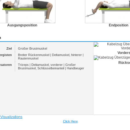
Ausgangsposition
Endposition
n
Ziel
Großer Brustmuskel
Vorders
ergisten
Breiter Rückenmuskel | Deltamuskel, hinterer |
Rautenmuskel
Rückse
isatoren
Trizeps | Deltamuskel, vorderer | Großer
Brustmuskel, Schlüsselbeinanteil | Handbeuger
Click Here