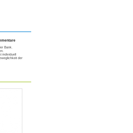
ommentare
der Bank.
en.
 individuell
weglichkeit der