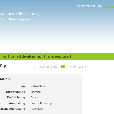
Willkommen! Bitte
Anmelde
elaufbau & Fettverbrennung
Brust
Brust, allgemein
log
Fitnesstests
ning
|
Beweglichkeitstraining
|
Fitnessequipment
üge
(3 Bewertungen)
Aufrufe: 42155
kation
Art
Nebenübung
Durchführung
Isolation
Kraftrichtung
Druck
Ausrüstung
unterer Kabelzug
tzliche Ausrüstung
Flachbank