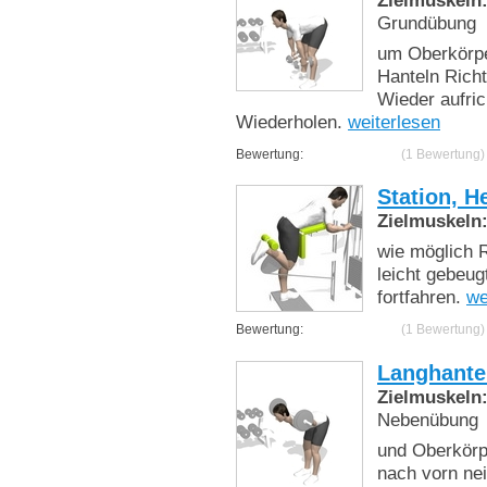
Grundübung
um Oberkörpe
Hanteln Richt
Wieder aufri
Wiederholen.
weiterlesen
Bewertung:
(1 Bewertung)
Station, H
Zielmuskeln
wie möglich 
leicht gebeug
fortfahren.
we
Bewertung:
(1 Bewertung)
Langhante
Zielmuskeln
Nebenübung
und Oberkörp
nach vorn nei