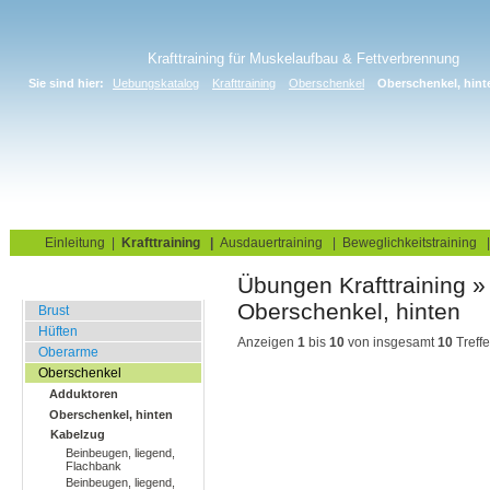
Krafttraining für Muskelaufbau & Fettverbrennung
Sie sind hier:
Uebungskatalog
Krafttraining
Oberschenkel
Oberschenkel, hint
Home
Blog
Übungskatalog
Fitnesstests
Einleitung
|
Krafttraining
|
Ausdauertraining
|
Beweglichkeitstraining
Übungen Krafttraining » Oberschenke
Fitnessstudio
Brust
Hüften
Anzeigen
1
bis
10
von insgesamt
10
Treffe
Oberarme
Oberschenkel
Adduktoren
Oberschenkel, hinten
Kabelzug
Beinbeugen, liegend,
Flachbank
Beinbeugen, liegend,