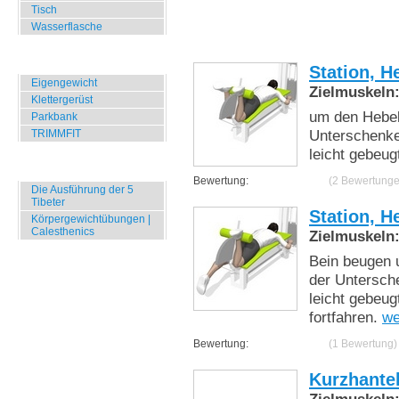
Tisch
Wasserflasche
Übungen für Draussen
Station, H
Eigengewicht
Zielmuskeln
Klettergerüst
um den Hebel
Parkbank
Unterschenke
TRIMMFIT
leicht gebeug
Specials
Bewertung:
(2 Bewertunge
Die Ausführung der 5
Tibeter
Station, H
Körpergewichtübungen |
Calesthenics
Zielmuskeln
Bein beugen 
der Untersche
leicht gebeug
fortfahren.
we
Bewertung:
(1 Bewertung)
Kurzhante
Zielmuskeln