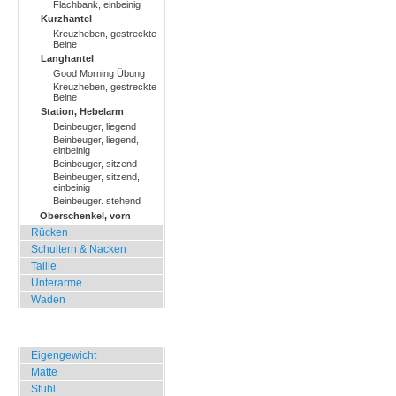
Flachbank, einbeinig
Kurzhantel
Kreuzheben, gestreckte
Beine
Langhantel
Good Morning Übung
Kreuzheben, gestreckte
Beine
Station, Hebelarm
Beinbeuger, liegend
Beinbeuger, liegend,
einbeinig
Beinbeuger, sitzend
Beinbeuger, sitzend,
einbeinig
Beinbeuger. stehend
Oberschenkel, vorn
Rücken
Schultern & Nacken
Taille
Unterarme
Waden
Zuhause, Büro, Hotel
Eigengewicht
Matte
Stuhl