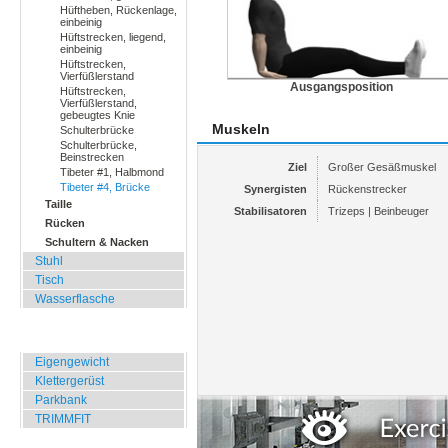
Hüftheben, Rückenlage,
einbeinig
Hüftstrecken, liegend,
einbeinig
Hüftstrecken,
Vierfüßlerstand
Ausgangsposition
Hüftstrecken,
Vierfüßlerstand,
gebeugtes Knie
Muskeln
Schulterbrücke
Schulterbrücke,
Beinstrecken
Ziel
Großer Gesäßmuskel
Tibeter #1, Halbmond
Tibeter #4, Brücke
Synergisten
Rückenstrecker
Taille
Stabilisatoren
Trizeps | Beinbeuger
Rücken
Schultern & Nacken
Stuhl
Tisch
Wasserflasche
Übungen für Draussen
Eigengewicht
Klettergerüst
Parkbank
TRIMMFIT