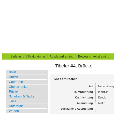
Krafttraining für Muskelaufbau & Fettverbrennung
Sie sind hier:
Uebungskatalog
Krafttraining
Matte
Hüften
Gesäßmuskel
Home
Blog
Übungskatalog
Fitnesstests
Einleitung
|
Krafttraining
|
Ausdauertraining
|
Beweglichkeitstraining
|
Tibeter #4, Brücke
Fitnessstudio
Brust
Hüften
Klassifikation
Oberarme
Art
Nebenübung
Oberschenkel
Rücken
Durchführung
Isolation
Schultern & Nacken
Kraftrichtung
Druck
Taille
Ausrüstung
Matte
Unterarme
zusätzliche Ausrüstung
-
Waden