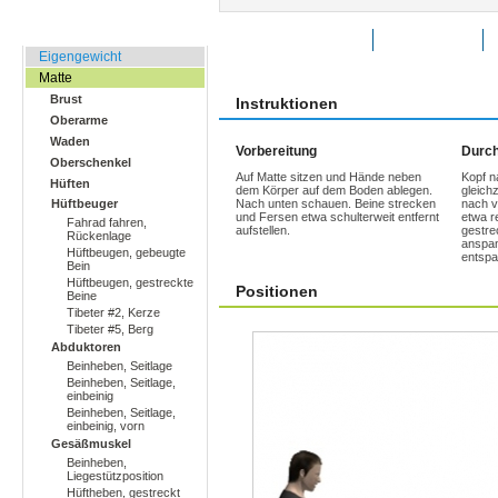
Zuhause, Büro, Hotel
Übung bewerten
Favoriten
Eigengewicht
Matte
Brust
Instruktionen
Oberarme
Waden
Vorbereitung
Durch
Oberschenkel
Auf Matte sitzen und Hände neben
Kopf n
Hüften
dem Körper auf dem Boden ablegen.
gleich
Hüftbeuger
Nach unten schauen. Beine strecken
nach v
und Fersen etwa schulterweit entfernt
etwa r
Fahrad fahren,
aufstellen.
gestre
Rückenlage
anspan
Hüftbeugen, gebeugte
entspa
Bein
Hüftbeugen, gestreckte
Positionen
Beine
Tibeter #2, Kerze
Tibeter #5, Berg
Abduktoren
Beinheben, Seitlage
Beinheben, Seitlage,
einbeinig
Beinheben, Seitlage,
einbeinig, vorn
Gesäßmuskel
Beinheben,
Liegestützposition
Hüftheben, gestreckt