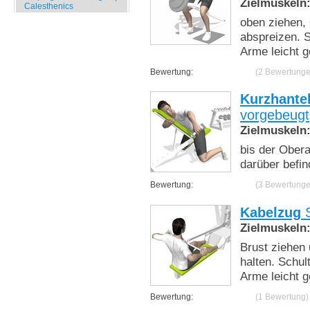
Zielmuskeln
Calesthenics
oben ziehen,
abspreizen. 
Arme leicht 
Bewertung:
(2 Bewertunge
Kurzhante
vorgebeugt
Zielmuskeln
bis der Ober
darüber befi
Bewertung:
(3 Bewertunge
Kabelzug
S
Zielmuskeln
Brust ziehen
halten. Schu
Arme leicht 
Bewertung:
(1 Bewertung)