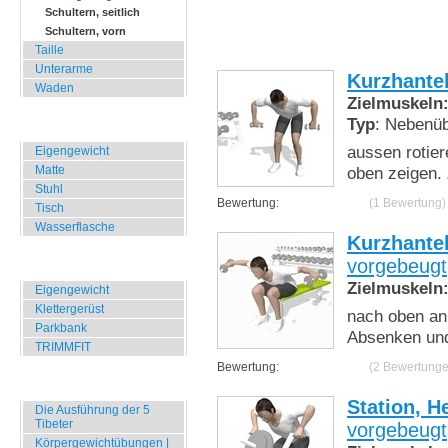
Schultern, seitlich
Schultern, vorn
Taille
Unterarme
Kurzhante
Waden
Zielmuskeln
Typ
: Nebenü
Zuhause, Büro, Hotel
aussen rotier
Eigengewicht
Matte
oben zeigen.
Stuhl
Bewertung:
(1 Bewertung)
Tisch
Wasserflasche
Kurzhante
vorgebeugt
Übungen für Draussen
Zielmuskeln
Eigengewicht
Klettergerüst
nach oben anh
Parkbank
Absenken und
TRIMMFIT
Bewertung:
(2 Bewertunge
Specials
Station, H
Die Ausführung der 5
Tibeter
vorgebeugt
Körpergewichtübungen |