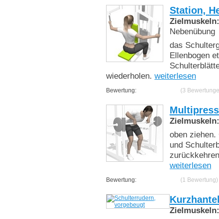
Station, H
Zielmuskeln
Nebenübung
das Schulterg
Ellenbogen et
Schulterblät
wiederholen.
weiterlesen
Bewertung:
(3 Bewertunge
Multipres
Zielmuskeln
oben ziehen.
und Schulter
zurückkehren
weiterlesen
Bewertung:
(1 Bewertung)
Kurzhante
Zielmuskeln