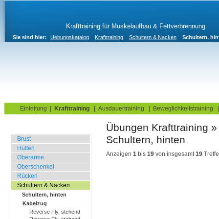
Krafttraining für Muskelaufbau & Fettverbrennung
Sie sind hier:
Uebungskatalog
Krafttraining
Schultern & Nacken
Schultern, hin
Home
Blog
Übungskatalog
Fitnesstests
Einleitung
|
Krafttraining
|
Ausdauertraining
|
Beweglichkeitstraining
Übungen Krafttraining » Schulter
Fitnessstudio
Brust
Hüften
Anzeigen
1
bis
19
von insgesamt
19
Treffe
Oberarme
Oberschenkel
Rücken
Schultern & Nacken
Schultern, hinten
Kabelzug
Reverse Fly, stehend