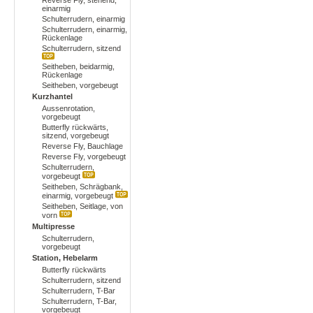
Reverse Fly, stehend,
einarmig
Schulterrudern, einarmig
Schulterrudern, einarmig,
Rückenlage
Schulterrudern, sitzend
Seitheben, beidarmig,
Rückenlage
Seitheben, vorgebeugt
Kurzhantel
Aussenrotation,
vorgebeugt
Butterfly rückwärts,
sitzend, vorgebeugt
Reverse Fly, Bauchlage
Reverse Fly, vorgebeugt
Schulterrudern,
vorgebeugt
Seitheben, Schrägbank,
einarmig, vorgebeugt
Seitheben, Seitlage, von
vorn
Multipresse
Schulterrudern,
vorgebeugt
Station, Hebelarm
Butterfly rückwärts
Schulterrudern, sitzend
Schulterrudern, T-Bar
Schulterrudern, T-Bar,
vorgebeugt