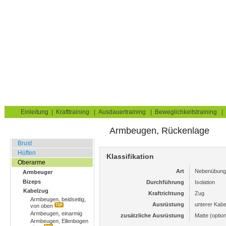
Krafttraining für Muskelaufbau & Fettverbrennung
Sie sind hier:
Uebungskatalog
Krafttraining
Oberarme
Bizeps
Home
Blog
Übungskatalog
Fitnesstests
Einleitung
|
Krafttraining
|
Ausdauertraining
|
Beweglichkeitstraining
|
Armbeugen, Rückenlage
Fitnessstudio
Brust
Hüften
Klassifikation
Oberarme
Art
Nebenübung
Armbeuger
Bizeps
Durchführung
Isolation
Kabelzug
Kraftrichtung
Zug
Armbeugen, beidseitig,
Ausrüstung
unterer Kab
von oben
Armbeugen, einarmig
zusätzliche Ausrüstung
Matte (option
Armbeugen, Ellenbogen