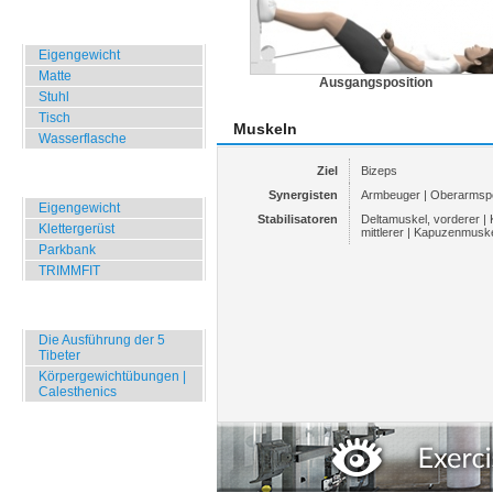
Zuhause, Büro, Hotel
Eigengewicht
Matte
Ausgangsposition
Stuhl
Tisch
Muskeln
Wasserflasche
Ziel
Bizeps
Übungen für Draussen
Synergisten
Armbeuger | Oberarmsp
Eigengewicht
Stabilisatoren
Deltamuskel, vorderer |
Klettergerüst
mittlerer | Kapuzenmusk
Parkbank
TRIMMFIT
Specials
Die Ausführung der 5
Tibeter
Körpergewichtübungen |
Calesthenics