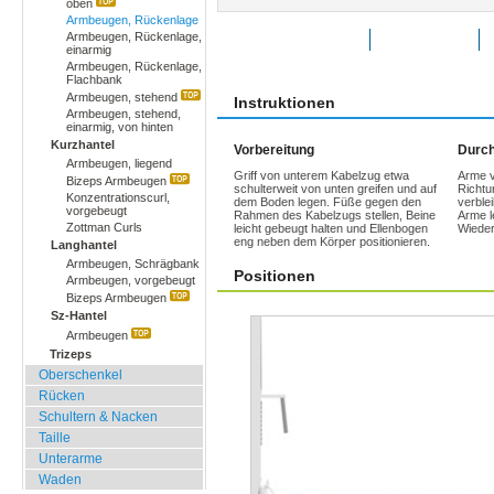
oben
Armbeugen, Rückenlage
Armbeugen, Rückenlage,
Übung bewerten
Favoriten
einarmig
Armbeugen, Rückenlage,
Flachbank
Armbeugen, stehend
Instruktionen
Armbeugen, stehend,
einarmig, von hinten
Kurzhantel
Vorbereitung
Durch
Armbeugen, liegend
Griff von unterem Kabelzug etwa
Arme v
Bizeps Armbeugen
schulterweit von unten greifen und auf
Richtu
Konzentrationscurl,
dem Boden legen. Füße gegen den
verble
vorgebeugt
Rahmen des Kabelzugs stellen, Beine
Arme l
Zottman Curls
leicht gebeugt halten und Ellenbogen
Wieder
eng neben dem Körper positionieren.
Langhantel
Armbeugen, Schrägbank
Positionen
Armbeugen, vorgebeugt
Bizeps Armbeugen
Sz-Hantel
Armbeugen
Trizeps
Oberschenkel
Rücken
Schultern & Nacken
Taille
Unterarme
Waden