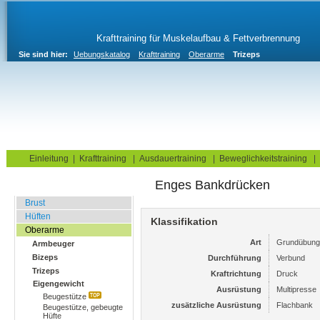
Krafttraining für Muskelaufbau & Fettverbrennung
Sie sind hier:
Uebungskatalog
Krafttraining
Oberarme
Trizeps
Home
Blog
Übungskatalog
Fitnesstests
Einleitung
|
Krafttraining
|
Ausdauertraining
|
Beweglichkeitstraining
|
Enges Bankdrücken
Fitnessstudio
Brust
Hüften
Klassifikation
Oberarme
Art
Grundübung
Armbeuger
Bizeps
Durchführung
Verbund
Trizeps
Kraftrichtung
Druck
Eigengewicht
Ausrüstung
Multipresse
Beugestütze
zusätzliche Ausrüstung
Flachbank
Beugestütze, gebeugte
Hüfte