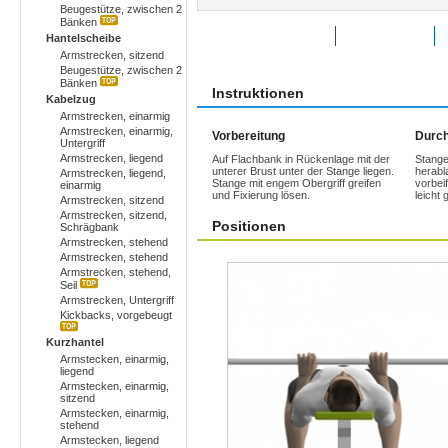
Beugestütze, zwischen 2
Bänken
Übung bewerten
Favoriten
Hantelscheibe
Armstrecken, sitzend
Beugestütze, zwischen 2
Bänken
Instruktionen
Kabelzug
Armstrecken, einarmig
Armstrecken, einarmig,
Vorbereitung
Durch
Untergriff
Armstrecken, liegend
Auf Flachbank in Rückenlage mit der
Stange
unterer Brust unter der Stange liegen.
herabl
Armstrecken, liegend,
Stange mit engem Obergriff greifen
vorbei
einarmig
und Fixierung lösen.
leicht
Armstrecken, sitzend
Armstrecken, sitzend,
Positionen
Schrägbank
Armstrecken, stehend
Armstrecken, stehend
Armstrecken, stehend,
Seil
Armstrecken, Untergriff
Kickbacks, vorgebeugt
Kurzhantel
Armstecken, einarmig,
liegend
Armstecken, einarmig,
sitzend
Armstecken, einarmig,
stehend
Armstecken, liegend