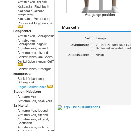
Armstecken, sitzend
Kickbacks, Flachbank
Kickbacks, sitzend,
vorgebeugt
Ausgangsposition
Kickbacks, vorgebeugt
Rudern mit Liegestützen
Muskeln
Langhantel
Armstecken, Schrägbank
Ziel
Trizeps
Armstecken,
Schrägbank, negativ
Synergisten
Großer Brustmuskel | G
Armstrecken, liegend
Schlüsselbeinanteil | Delt
Armstrecken, sitzend
Stabilisatoren
Bizeps
Bankdrücken, am Boden
Bankdrücken, enger Griff
Bankdrücken, Untergriff
Multipresse
Bankdrücken, eng,
Schrägbank
Enges Bankdrücken
Station, Hebelarm
Armstrecken
Armstrecken, nach vorn
Sz-Hantel
Armstrecken, liegend
Armstrecken, sitzend
Armstrecken, sitzend,
Scottbank
Armstrecken, stehend