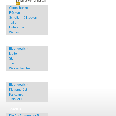
Bankdrücken, enger Griff
Oberschenkel
Rücken
Schultern & Nacken
Taille
Unterarme
Waden
Zuhause, Büro, Hotel
Eigengewicht
Matte
Stuhl
Tisch
Wasserflasche
Übungen für Draussen
Eigengewicht
Klettergerüst
Parkbank
TRIMMFIT
Specials
Die Ausführung der 5