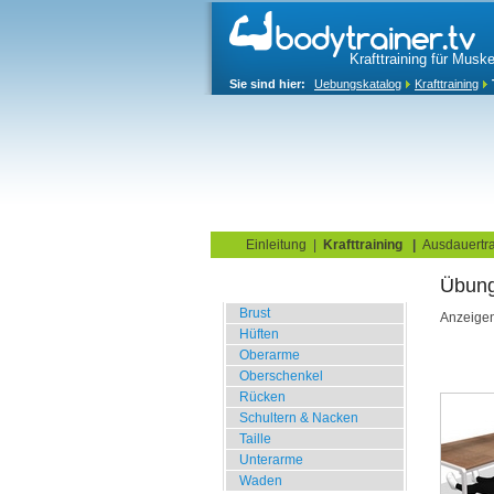
Krafttraining für Musk
Sie sind hier:
Uebungskatalog
Krafttraining
Home
Blog
Übungskata
Einleitung
|
Krafttraining
|
Ausdauertra
Übun
Fitnessstudio
Brust
Anzeige
Hüften
Oberarme
Oberschenkel
Rücken
Schultern & Nacken
Taille
Unterarme
Waden