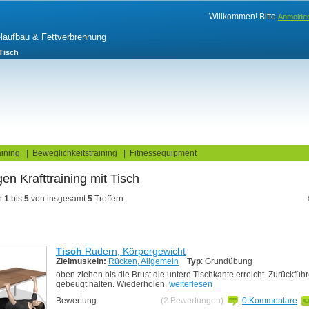
Willkommen! Bitte
Anmelde
elaufbau & Fettverbrennung
Tisch
log
Fitnesstests
ining
|
Beweglichkeitstraining
|
Fitnessequipment
gen Krafttraining
n
1
bis
5
von insgesamt
5
Treffern.
Tisch
Rudern, Körpergewicht
Zielmuskeln:
Rücken, Allgemein
Typ
: Grundübung
oben ziehen bis die Brust die untere Tischkante erreicht. Zurückführ
gebeugt halten. Wiederholen.
weiterlesen
Bewertung:
(2 Bewertungen)
0 Kommentare