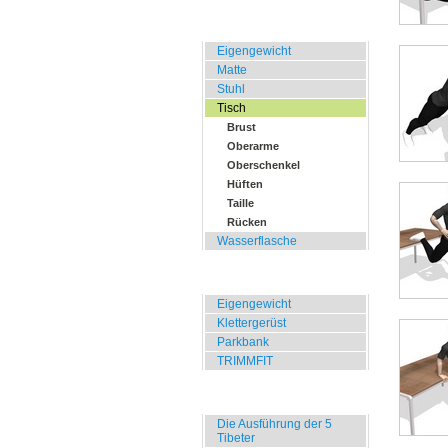
Zuhause, Büro, Hotel
Eigengewicht
Matte
Stuhl
Tisch
Brust
Oberarme
Oberschenkel
Hüften
Taille
Rücken
Wasserflasche
Übungen für Draussen
Eigengewicht
Klettergerüst
Parkbank
TRIMMFIT
Specials
Die Ausführung der 5
Tibeter