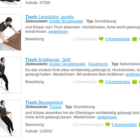
Aufrufe: 37359
Tisch
Liegstütze, positiv
Zielmuskeln:
Großer Brustmuskel
Typ
: Grundübung
und Körper zum Tisch absenken. Hochdrücken, Arme leicht gebeug
wiederholen.
weiterlesen
Bewertung:
(1 Bewertung)
0 Kommentare
Tisch
Kniebeuge, Split
Zielmuskeln:
Großer Gesäßmuskel
,
Quadrizeps
Typ
: Nebenübu
bis das vordere Knie etwa rechtwinklig gebeugt ist. Hochdrücken, Kn
gebeugt halten. Wiederholen. Mit anderem Bein fortfahren.
weiterle
Bewertung:
(1 Bewertung)
0 Kommentare
Tisch
Beugestütze
Zielmuskeln:
Trizeps
Typ
: Grundübung
und Körper absenken bis die Ellenbogen rechtwinklig gebeugt sind
Arme leicht gebeugt lassen. Wiederholen.
weiterlesen
Bewertung:
(12 Bewertungen)
0 Kommentare
Aufrufe: 133552