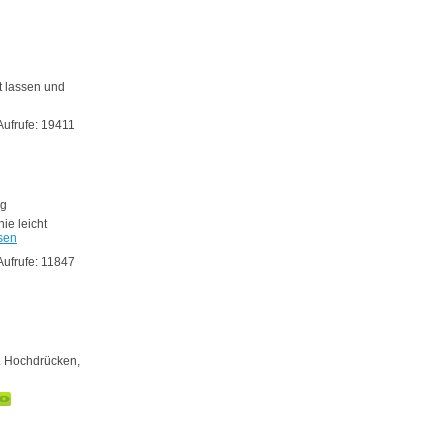
t lassen und
Aufrufe: 19411
ng
ie leicht
sen
Aufrufe: 11847
. Hochdrücken,