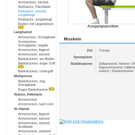
Armstecken, sitzend
Kickbacks, Flachbank
Kickbacks, sitzend,
vorgebeugt
Kickbacks, vorgebeugt
Rudern mit Liegestützen
Ausgangsposition
Langhantel
Armstecken, Schrägbank
Muskeln
Armstecken,
Schrägbank, negativ
Armstrecken, liegend
Ziel
Trizeps
Armstrecken, sitzend
Synergisten
-
Bankdrücken, am Boden
Bankdrücken, enger Griff
Stabilisatoren
Deltamuskel, hinterer | 
Kapuzenmuskel, mittlere
unterer | Rautenmuskel
Bankdrücken, Untergriff
Multipresse
Bankdrücken, eng,
Schrägbank
Enges Bankdrücken
Station, Hebelarm
Armstrecken
Armstrecken, nach vorn
Sz-Hantel
Armstrecken, liegend
Armstrecken, sitzend
Armstrecken, sitzend,
Scottbank
Armstrecken, stehend