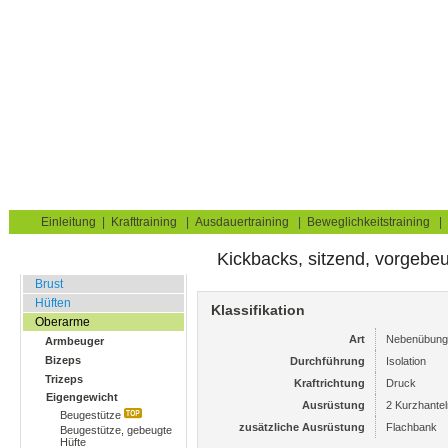
Krafttraining für Muskelaufbau & Fettverbrennung
Sie sind hier:
Uebungskatalog
Krafttraining
Oberarme
Trizeps
Home
Blog
Übungskatalog
Fitnesstests
Einleitung
|
Krafttraining
|
Ausdauertraining
|
Beweglichkeitstraining
|
Kickbacks, sitzend, vorgebe
Fitnessstudio
Brust
Hüften
Klassifikation
Oberarme
Art
Nebenübung
Armbeuger
Bizeps
Durchführung
Isolation
Trizeps
Kraftrichtung
Druck
Eigengewicht
Ausrüstung
2 Kurzhantel
Beugestütze
zusätzliche Ausrüstung
Flachbank
Beugestütze, gebeugte
Hüfte