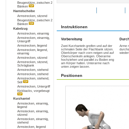
Beugestütze, zwischen 2
Bänken
Übung bewerten
Favoriten
Hantelscheibe
Armstrecken, sitzend
Beugestütze, zwischen 2
Bänken
Instruktionen
Kabelzug
Armstrecken, einarmig
Armstrecken, einarmig,
Vorbereitung
Durch
Untergriff
Armstrecken, liegend
Zwei Kurzhanteln greifen und auf der
Arme n
schmalen Seite der Flachbank sitzen.
durchs
Armstrecken, liegend,
Oberkörper nach vorn neigen und auf
wieder
einarmig
Oberschenkeln anlegen. Oberarme
Armstrecken, sitzend
hochziehen und parallel zu Boden eng
Armstrecken, sitzend,
am Körper halten. Unterarme nach
Schrägbank
unten zeigen lassen.
Armstrecken, stehend
Armstrecken, stehend
Positionen
Armstrecken, stehend,
Seil
Armstrecken, Untergriff
Kickbacks, vorgebeugt
Kurzhantel
Armstecken, einarmig,
liegend
Armstecken, einarmig,
sitzend
Armstecken, einarmig,
stehend
Armstecken, liegend