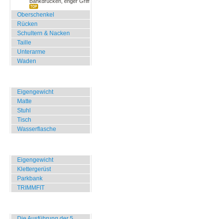
Bankdrücken, enger Griff
Oberschenkel
Rücken
Schultern & Nacken
Taille
Unterarme
Waden
Zuhause, Büro, Hotel
Eigengewicht
Matte
Stuhl
Tisch
Wasserflasche
Übungen für Draussen
Eigengewicht
Klettergerüst
Parkbank
TRIMMFIT
Specials
Die Ausführung der 5