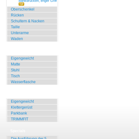
Bankdrücken, enger Griff
Oberschenkel
Rücken
Schultern & Nacken
Taille
Unterarme
Waden
Zuhause, Büro, Hotel
Eigengewicht
Matte
Stuhl
Tisch
Wasserflasche
Übungen für Draussen
Eigengewicht
Klettergerüst
Parkbank
TRIMMFIT
Specials
Die Ausführung der 5