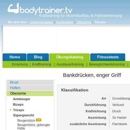
Krafttraining für Muskelaufbau & Fettverbrennung
Sie sind hier:
Uebungskatalog
Krafttraining
Oberarme
Trizeps
Home
Blog
Übungskatalog
Fitnesstests
Einleitung
|
Krafttraining
|
Ausdauertraining
|
Beweglichkeitstraining
|
Bankdrücken, enger Griff
Fitnessstudio
Brust
Hüften
Klassifikation
Oberarme
Art
Grundübung
Armbeuger
Bizeps
Durchführung
Verbund
Trizeps
Kraftrichtung
Druck
Eigengewicht
Ausrüstung
Sz-Hantel
Beugestütze
zusätzliche Ausrüstung
Flachbank
Beugestütze, gebeugte
Hüfte