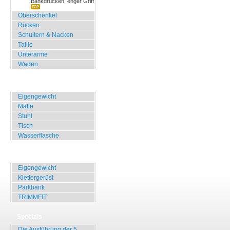
Bankdrücken, enger Griff
Oberschenkel
Rücken
Schultern & Nacken
Taille
Unterarme
Waden
Zuhause, Büro, Hotel
Eigengewicht
Matte
Stuhl
Tisch
Wasserflasche
Übungen für Draussen
Eigengewicht
Klettergerüst
Parkbank
TRIMMFIT
Specials
Die Ausführung der 5