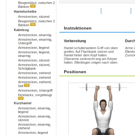
Beugestütze, zwischen 2
Bänken
Übung bewerten
Favoriten
Hantelscheibe
Armstrecken, sitzend
Beugestütze, zwischen 2
Bänken
Instruktionen
Kabelzug
Armstrecken, einarmig
Armstrecken, einarmig,
Vorbereitung
Durch
Untergriff
Armstrecken, liegend
Hantel schulterweitem Griff von oben
Arme ü
greifen. Auf Flachbank setzen und
Ellenbo
Armstrecken, liegend,
Hantel hinter dem Kopf halten.
Zurück
einarmig
Oberarme senkrecht eng am Körper
Armstrecken, sitzend
halten. Ellenbogen zeigen nach oben.
Armstrecken, sitzend,
Schrägbank
Positionen
Armstrecken, stehend
Armstrecken, stehend
Armstrecken, stehend,
Seil
Armstrecken, Untergriff
Kickbacks, vorgebeugt
Kurzhantel
Armstecken, einarmig,
liegend
Armstecken, einarmig,
sitzend
Armstecken, einarmig,
stehend
Armstecken, liegend