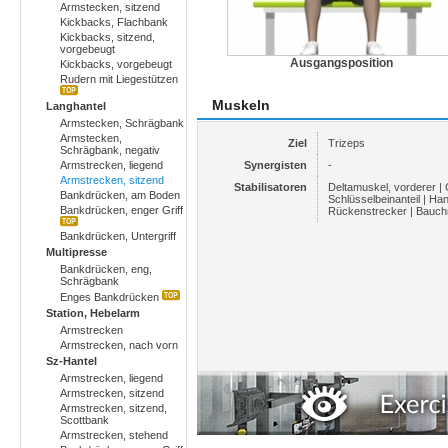
Armstecken, sitzend
Kickbacks, Flachbank
Kickbacks, sitzend,
vorgebeugt
Ausgangsposition
Kickbacks, vorgebeugt
Rudern mit Liegestützen
Muskeln
Langhantel
Armstecken, Schrägbank
Armstecken,
Ziel
Trizeps
Schrägbank, negativ
Armstrecken, liegend
Synergisten
-
Armstrecken, sitzend
Stabilisatoren
Deltamuskel, vorderer |
Bankdrücken, am Boden
Schlüsselbeinanteil | Ha
Bankdrücken, enger Griff
Rückenstrecker | Bauch
Bankdrücken, Untergriff
Multipresse
Bankdrücken, eng,
Schrägbank
Enges Bankdrücken
Station, Hebelarm
Armstrecken
Armstrecken, nach vorn
Sz-Hantel
Armstrecken, liegend
Armstrecken, sitzend
Armstrecken, sitzend,
Scottbank
Armstrecken, stehend