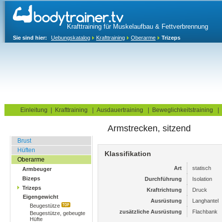
Krafttraining für Muskelaufbau & Fettverbrennung
Sie sind hier:
Uebungskatalog
Krafttraining
Oberarme
Trizeps
Home
Blog
Übungskatalog
Fitnesstests
Einleitung
|
Krafttraining
|
Ausdauertraining
|
Beweglichkeitstraining
|
Armstrecken, sitzend
Fitnessstudio
Brust
Hüften
Klassifikation
Oberarme
Art
statisch
Armbeuger
Bizeps
Durchführung
Isolation
Trizeps
Kraftrichtung
Druck
Eigengewicht
Ausrüstung
Langhantel
Beugestütze
zusätzliche Ausrüstung
Flachbank
Beugestütze, gebeugte
Hüfte