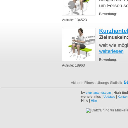
um Fersen so
Bewertung:
Aufrufe: 134523
Kurzhante
Zielmuskeln
weit wie mög
weiterlesen
Bewertung:
Aufrufe: 18963
5
Aktuelle Fitness-Übungs-Statistik:
by
| High End
stephanarndt.com
weitere Infos |
|
Updates
Kontak
Hilfe |
Hilfe