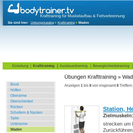
Krafttraining für Muskelaufbau & Fettverbrennung
Sie sind hier:
Uebungskatalog
Krafttraining
Waden
Home
Blog
Übungskatalog
Fitnesstests
Einleitung
|
Krafttraining
|
Ausdauertraining
|
Beweglichkeitstraining
Übungen Krafttraining » Wa
Fitnessstudio
Brust
Anzeigen
1
bis
8
von insgesamt
8
Treffern.
Hüften
Oberarme
Oberschenkel
Rücken
Station, H
Schultern & Nacken
Zielmuskeln
Taille
strecken um 
Unterarme
Zurückführen
Waden