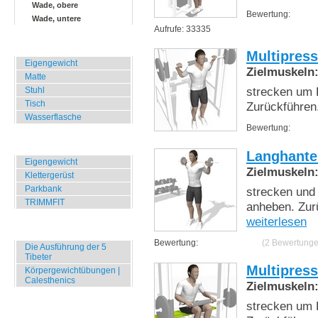
Wade, obere
Bewertung:
Wade, untere
Aufrufe: 33335
Zuhause, Büro, Hotel
Multipres
Eigengewicht
Zielmuskeln
Matte
strecken um 
Stuhl
Tisch
Zurückführen
Wasserflasche
Bewertung:
Übungen für Draussen
Langhante
Eigengewicht
Zielmuskeln
Klettergerüst
Parkbank
strecken und
TRIMMFIT
anheben. Zur
weiterlesen
Specials
Bewertung:
(2 Bewertunge
Die Ausführung der 5
Tibeter
Multipres
Körpergewichtübungen |
Calesthenics
Zielmuskeln
strecken um 