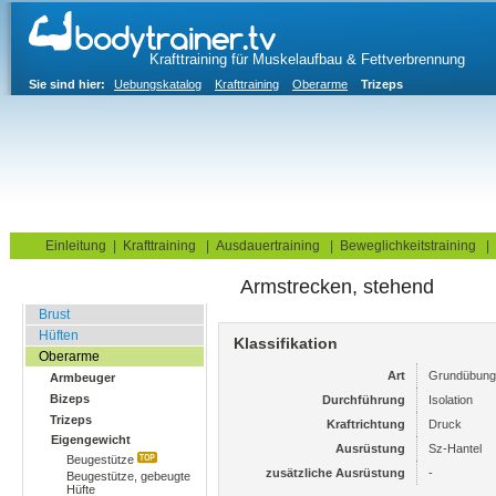
Krafttraining für Muskelaufbau & Fettverbrennung
Sie sind hier:
Uebungskatalog
Krafttraining
Oberarme
Trizeps
Home
Blog
Übungskatalog
Fitnesstests
Einleitung
|
Krafttraining
|
Ausdauertraining
|
Beweglichkeitstraining
|
Armstrecken, stehend
Fitnessstudio
Brust
Hüften
Klassifikation
Oberarme
Art
Grundübung
Armbeuger
Bizeps
Durchführung
Isolation
Trizeps
Kraftrichtung
Druck
Eigengewicht
Ausrüstung
Sz-Hantel
Beugestütze
zusätzliche Ausrüstung
-
Beugestütze, gebeugte
Hüfte