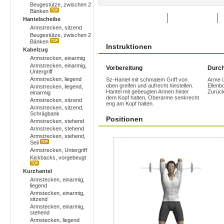
Beugestütze, zwischen 2
Bänken
Übung bewerten
Favoriten
Hantelscheibe
Armstrecken, sitzend
Beugestütze, zwischen 2
Bänken
Instruktionen
Kabelzug
Armstrecken, einarmig
Armstrecken, einarmig,
Vorbereitung
Durch
Untergriff
Armstrecken, liegend
Sz-Hantel mit schmalem Griff von
Arme ü
oben greifen und aufrecht hinstellen.
Ellenbo
Armstrecken, liegend,
Hantel mit gebeugten Armen hinter
Zurück
einarmig
dem Kopf halten, Oberarme senkrecht
Armstrecken, sitzend
eng am Kopf halten.
Armstrecken, sitzend,
Schrägbank
Positionen
Armstrecken, stehend
Armstrecken, stehend
Armstrecken, stehend,
Seil
Armstrecken, Untergriff
Kickbacks, vorgebeugt
Kurzhantel
Armstecken, einarmig,
liegend
Armstecken, einarmig,
sitzend
Armstecken, einarmig,
stehend
Armstecken, liegend