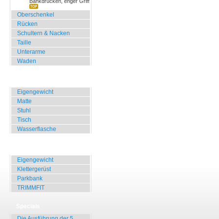
Bankdrücken, enger Griff
Oberschenkel
Rücken
Schultern & Nacken
Taille
Unterarme
Waden
Zuhause, Büro, Hotel
Eigengewicht
Matte
Stuhl
Tisch
Wasserflasche
Übungen für Draussen
Eigengewicht
Klettergerüst
Parkbank
TRIMMFIT
Specials
Die Ausführung der 5