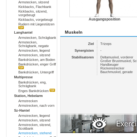
Armstecken, sitzend
Kickbacks, Flachbank
Kickbacks, sitzend,
vorgebeugt
Ausgangsposition
Kickbacks, vorgebeugt
Rudern mit Liegestützen
Muskeln
Langhantel
Armstecken, Schrägbank
Armstecken,
Ziel
Trizeps
Schrägbank, negativ
Armstrecken, liegend
Synergisten
-
Armstrecken, sitzend
Stabilisatoren
Deltamuskel, vorderer
Bankdrücken, am Boden
Großer Brustmuskel, Sch
Bankdrücken, enger Griff
Handbeuger
Rückenstrecker
Bauchmuskel, gerade
Bankdrücken, Untergriff
Multipresse
Bankdrücken, eng,
Schrägbank
Enges Bankdrücken
Station, Hebelarm
Armstrecken
Armstrecken, nach vorn
Sz-Hantel
Armstrecken, liegend
Armstrecken, sitzend
Armstrecken, sitzend,
Scottbank
Armstrecken, stehend