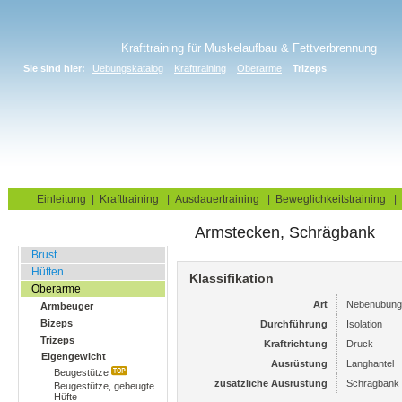
Krafttraining für Muskelaufbau & Fettverbrennung
Sie sind hier:
Uebungskatalog
Krafttraining
Oberarme
Trizeps
Home
Blog
Übungskatalog
Fitnesstests
Einleitung
|
Krafttraining
|
Ausdauertraining
|
Beweglichkeitstraining
|
Armstecken, Schrägbank
Fitnessstudio
Brust
Hüften
Klassifikation
Oberarme
Art
Nebenübung
Armbeuger
Bizeps
Durchführung
Isolation
Trizeps
Kraftrichtung
Druck
Eigengewicht
Ausrüstung
Langhantel
Beugestütze
zusätzliche Ausrüstung
Schrägbank
Beugestütze, gebeugte
Hüfte