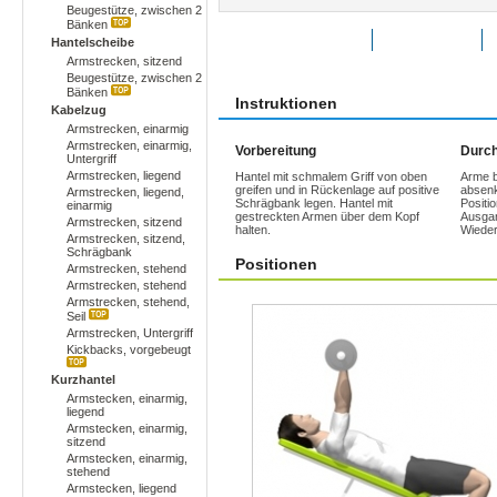
Beugestütze, zwischen 2
Bänken
Übung bewerten
Favoriten
Hantelscheibe
Armstrecken, sitzend
Beugestütze, zwischen 2
Bänken
Instruktionen
Kabelzug
Armstrecken, einarmig
Armstrecken, einarmig,
Vorbereitung
Durch
Untergriff
Armstrecken, liegend
Hantel mit schmalem Griff von oben
Arme b
greifen und in Rückenlage auf positive
absenk
Armstrecken, liegend,
Schrägbank legen. Hantel mit
Positi
einarmig
gestreckten Armen über dem Kopf
Ausgan
Armstrecken, sitzend
halten.
Wieder
Armstrecken, sitzend,
Schrägbank
Positionen
Armstrecken, stehend
Armstrecken, stehend
Armstrecken, stehend,
Seil
Armstrecken, Untergriff
Kickbacks, vorgebeugt
Kurzhantel
Armstecken, einarmig,
liegend
Armstecken, einarmig,
sitzend
Armstecken, einarmig,
stehend
Armstecken, liegend