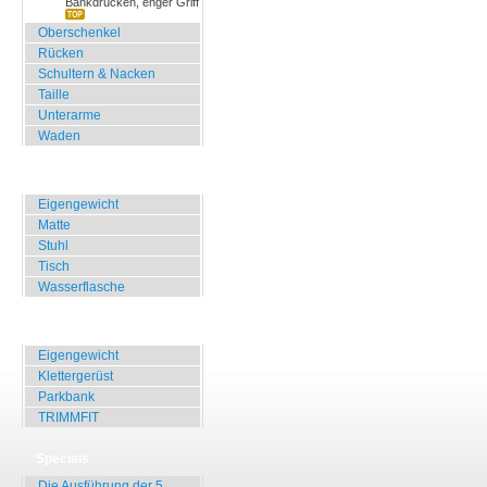
Bankdrücken, enger Griff
Oberschenkel
Rücken
Schultern & Nacken
Taille
Unterarme
Waden
Zuhause, Büro, Hotel
Eigengewicht
Matte
Stuhl
Tisch
Wasserflasche
Übungen für Draussen
Eigengewicht
Klettergerüst
Parkbank
TRIMMFIT
Specials
Die Ausführung der 5