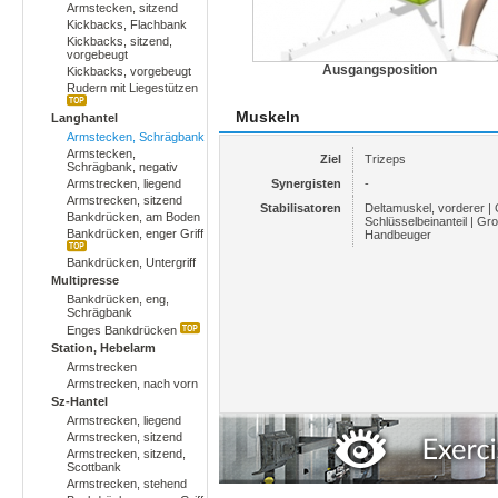
Armstecken, sitzend
Kickbacks, Flachbank
Kickbacks, sitzend,
vorgebeugt
Ausgangsposition
Kickbacks, vorgebeugt
Rudern mit Liegestützen
Muskeln
Langhantel
Armstecken, Schrägbank
Armstecken,
Ziel
Trizeps
Schrägbank, negativ
Armstrecken, liegend
Synergisten
-
Armstrecken, sitzend
Stabilisatoren
Deltamuskel, vorderer |
Bankdrücken, am Boden
Schlüsselbeinanteil | Gr
Bankdrücken, enger Griff
Handbeuger
Bankdrücken, Untergriff
Multipresse
Bankdrücken, eng,
Schrägbank
Enges Bankdrücken
Station, Hebelarm
Armstrecken
Armstrecken, nach vorn
Sz-Hantel
Armstrecken, liegend
Armstrecken, sitzend
Armstrecken, sitzend,
Scottbank
Armstrecken, stehend