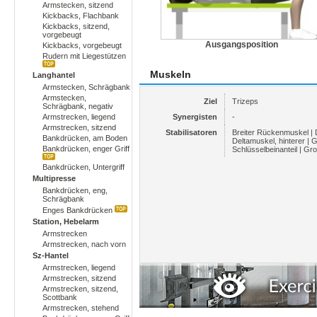
Armstecken, sitzend
Kickbacks, Flachbank
Kickbacks, sitzend,
vorgebeugt
Ausgangsposition
Kickbacks, vorgebeugt
Rudern mit Liegestützen
Muskeln
Langhantel
Armstecken, Schrägbank
Armstecken,
Ziel
Trizeps
Schrägbank, negativ
Armstrecken, liegend
Synergisten
-
Armstrecken, sitzend
Stabilisatoren
Breiter Rückenmuskel | 
Bankdrücken, am Boden
Deltamuskel, hinterer | 
Bankdrücken, enger Griff
Schlüsselbeinanteil | G
Bankdrücken, Untergriff
Multipresse
Bankdrücken, eng,
Schrägbank
Enges Bankdrücken
Station, Hebelarm
Armstrecken
Armstrecken, nach vorn
Sz-Hantel
Armstrecken, liegend
Armstrecken, sitzend
Armstrecken, sitzend,
Scottbank
Armstrecken, stehend