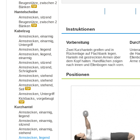
Beugestütze, zwischen 2
Bänken
Übung bewerten
Favoriten
Hantelscheibe
Armstrecken, sitzend
Beugestütze, zwischen 2
Bänken
Instruktionen
Kabelzug
Armstrecken, einarmig
Armstrecken, einarmig,
Vorbereitung
Durch
Untergriff
Armstrecken, liegend
Zwei Kurzhanteln greifen und in
Untera
Rückenlage auf Flachbank legen.
die Ha
Armstrecken, liegend,
Hanteln mit gestreckten Armen über
Ellenbo
einarmig
dem Kopf halten. Handflächen zeigen
Arme s
Armstrecken, sitzend
nach innen und Ellenbogen nach vorn.
Armstrecken, sitzend,
Schrägbank
Positionen
Armstrecken, stehend
Armstrecken, stehend
Armstrecken, stehend,
Seil
Armstrecken, Untergriff
Kickbacks, vorgebeugt
Kurzhantel
Armstecken, einarmig,
liegend
Armstecken, einarmig,
sitzend
Armstecken, einarmig,
stehend
Armstecken, liegend