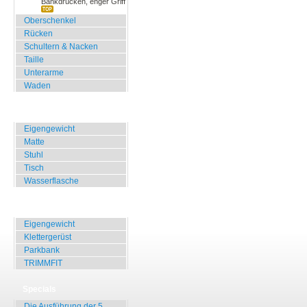
Bankdrücken, enger Griff
Oberschenkel
Rücken
Schultern & Nacken
Taille
Unterarme
Waden
Zuhause, Büro, Hotel
Eigengewicht
Matte
Stuhl
Tisch
Wasserflasche
Übungen für Draussen
Eigengewicht
Klettergerüst
Parkbank
TRIMMFIT
Specials
Die Ausführung der 5