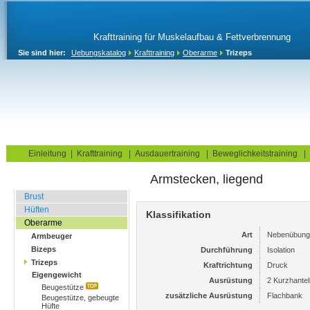
Krafttraining für Muskelaufbau & Fettverbrennung
Sie sind hier:
Uebungskatalog
Krafttraining
Oberarme
Trizeps
Home
Blog
Übungskatalog
Fitnesstests
Einleitung
|
Krafttraining
|
Ausdauertraining
|
Beweglichkeitstraining
|
Armstecken, liegend
Fitnessstudio
Brust
Hüften
Klassifikation
Oberarme
Art
Nebenübung
Armbeuger
Bizeps
Durchführung
Isolation
Trizeps
Kraftrichtung
Druck
Eigengewicht
Ausrüstung
2 Kurzhantel
Beugestütze
zusätzliche Ausrüstung
Flachbank
Beugestütze, gebeugte
Hüfte