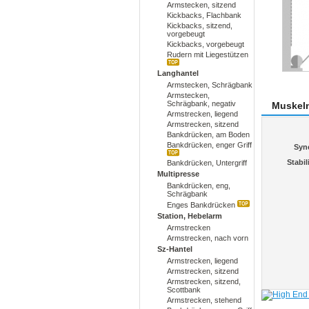
Armstecken, sitzend
Kickbacks, Flachbank
Kickbacks, sitzend,
vorgebeugt
Kickbacks, vorgebeugt
Rudern mit Liegestützen
Langhantel
Armstecken, Schrägbank
Armstecken,
Schrägbank, negativ
Muskel
Armstrecken, liegend
Armstrecken, sitzend
Bankdrücken, am Boden
Bankdrücken, enger Griff
Syn
Stabil
Bankdrücken, Untergriff
Multipresse
Bankdrücken, eng,
Schrägbank
Enges Bankdrücken
Station, Hebelarm
Armstrecken
Armstrecken, nach vorn
Sz-Hantel
Armstrecken, liegend
Armstrecken, sitzend
Armstrecken, sitzend,
Scottbank
Armstrecken, stehend