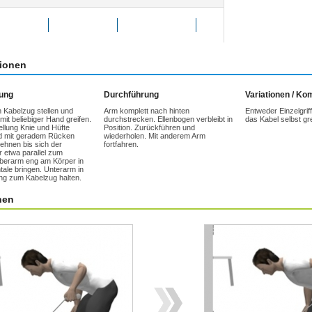
g bewerten
Favoriten
weitersagen
tionen
tung
Durchführung
Variationen / K
n Kabelzug stellen und
Arm komplett nach hinten
Entweder Einzelgrif
it beliebiger Hand greifen.
durchstrecken. Ellenbogen verbleibt in
das Kabel selbst gre
tellung Knie und Hüfte
Position. Zurückführen und
d mit geradem Rücken
wiederholen. Mit anderem Arm
lehnen bis sich der
fortfahren.
 etwa parallel zum
Oberarm eng am Körper in
tale bringen. Unterarm in
ng zum Kabelzug halten.
nen