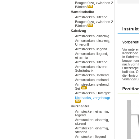
Beugestütze, zwischen 2
Bänken
Übun
Hantelscheibe
Armstrecken, sitzend
Beugestütze, zwischen 2
Bänken
Instruk
Kabelzug
Armstrecken, einarmig
Armstrecken, einarmig,
Vorberei
Untergriff
Armstrecken, liegend
Vor untere
Kabelende m
Armstrecken, liegend,
In Schritts
einarmig
beugen un
Armstrecken, sitzend
nach vorn 
Armstrecken, sitzend,
Oberkörper
Schrägbank
befindet. 
Armstrecken, stehend
die Horizon
Verlängeru
Armstrecken, stehend
Armstrecken, stehend,
Positio
Seil
Armstrecken, Untergriff
Kickbacks, vorgebeugt
Kurzhantel
Armstecken, einarmig,
liegend
Armstecken, einarmig,
sitzend
Armstecken, einarmig,
stehend
Armstecken, liegend