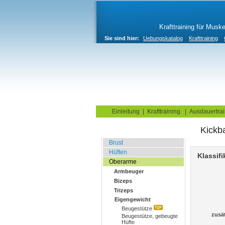
Krafttraining für Musk
Sie sind hier:
Uebungskatalog
Krafttraining
Home
Blog
Übungskata
Einleitung
|
Krafttraining
|
Ausdauertrai
Kickb
Fitnessstudio
Brust
Hüften
Klassifi
Oberarme
Armbeuger
Bizeps
Trizeps
Eigengewicht
Beugestütze
zusä
Beugestütze, gebeugte
Hüfte