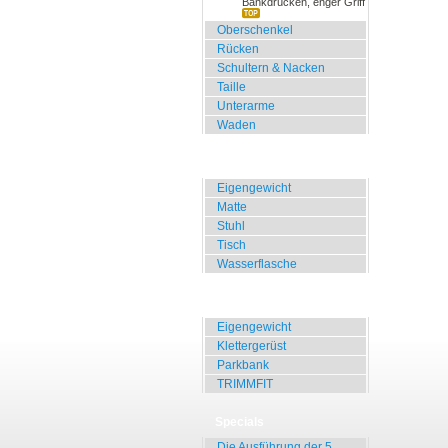
Bankdrücken, enger Griff
Oberschenkel
Rücken
Schultern & Nacken
Taille
Unterarme
Waden
Zuhause, Büro, Hotel
Eigengewicht
Matte
Stuhl
Tisch
Wasserflasche
Übungen für Draussen
Eigengewicht
Klettergerüst
Parkbank
TRIMMFIT
Specials
Die Ausführung der 5