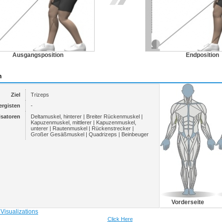
Ausgangsposition
Endposition
n
Ziel
Trizeps
ergisten
-
isatoren
Deltamuskel, hinterer | Breiter Rückenmuskel |
Kapuzenmuskel, mittlerer | Kapuzenmuskel,
unterer | Rautenmuskel | Rückenstrecker |
Großer Gesäßmuskel | Quadrizeps | Beinbeuger
Vorderseite
Click Here