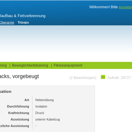
Willkommen! Bitte
Anmelde
elaufbau & Fettverbrennung
Oberarme
Trizeps
log
Fitnesstests
ning
|
Beweglichkeitstraining
|
Fitnessequipment
acks, vorgebeugt
(2 Bewertungen)
Aufrufe: 29727
kation
Art
Nebenübung
Durchführung
Isolation
Kraftrichtung
Druck
Ausrüstung
unterer Kabelzug
tzliche Ausrüstung
-