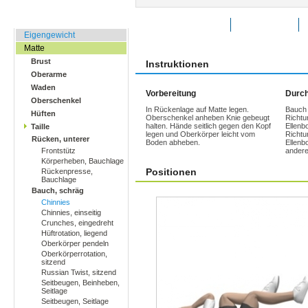
Zuhause, Büro, Hotel
Übung bewerten
Favoriten
Eigengewicht
Matte
Brust
Instruktionen
Oberarme
Waden
Vorbereitung
Durch
Oberschenkel
In Rückenlage auf Matte legen.
Bauch 
Hüften
Oberschenkel anheben Knie gebeugt
Richtu
halten. Hände seitlich gegen den Kopf
Ellenb
Taille
legen und Oberkörper leicht vom
Richtu
Rücken, unterer
Boden abheben.
Ellenb
Frontstütz
andere
Körperheben, Bauchlage
Positionen
Rückenpresse,
Bauchlage
Bauch, schräg
Chinnies
Chinnies, einseitig
Crunches, eingedreht
Hüftrotation, liegend
Oberkörper pendeln
Oberkörperrotation,
sitzend
Russian Twist, sitzend
Seitbeugen, Beinheben,
Seitlage
Seitbeugen, Seitlage