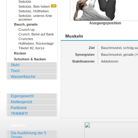
Seitstütz
Seitstütz, Bein heben
Seitstütz, Hüftheben
Seitstütz, unteres Knie
anziehen
Ausgangsposition
Bauch, gerade
Crunch-up
Crunch. Beine auf Bank
Muskeln
Crunches
Hüftheben, Rückenlage
Ziel
Bauchmuskel, schräg a
Tibeter #2, Kerze
Rücken
Synergisten
Bauchmuskel, gerade | 
Schultern & Nacken
Stabilisatoren
Adduktoren
Stuhl
Tisch
Wasserflasche
Übungen für Draussen
Eigengewicht
Klettergerüst
Parkbank
TRIMMFIT
Specials
Die Ausführung der 5
Tibeter