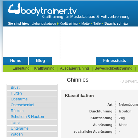
Krafttraining für Muskelaufbau & Fettverbrennung
Sie sind hier:
Uebungskatalog
Krafttraining
Matte
Taille
Bauch, schräg
Home
Blog
Übungskatalog
Fitnesstests
Einleitung
|
Krafttraining
|
Ausdauertraining
|
Beweglichkeitstraining
|
Chinnies
Fitnessstudio
(3 Bewert
Brust
Hüften
Klassifikation
Oberarme
Art
Nebenübung
Oberschenkel
Rücken
Durchführung
Isolation
Schultern & Nacken
Kraftrichtung
Zug
Taille
Ausrüstung
Matte
Unterarme
zusätzliche Ausrüstung
-
Waden