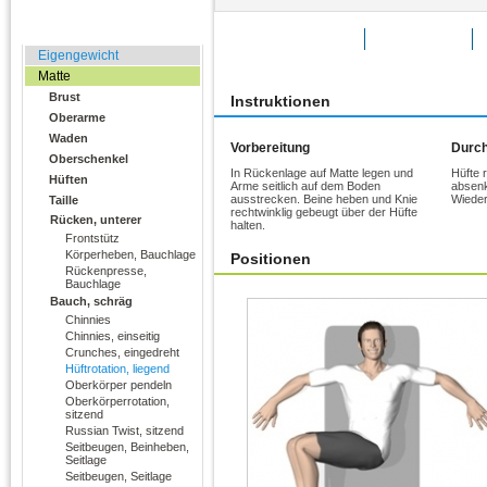
Zuhause, Büro, Hotel
Übung bewerten
Favoriten
Eigengewicht
Matte
Brust
Instruktionen
Oberarme
Waden
Vorbereitung
Durch
Oberschenkel
In Rückenlage auf Matte legen und
Hüfte 
Hüften
Arme seitlich auf dem Boden
absenk
ausstrecken. Beine heben und Knie
Wieder
Taille
rechtwinklig gebeugt über der Hüfte
Rücken, unterer
halten.
Frontstütz
Körperheben, Bauchlage
Positionen
Rückenpresse,
Bauchlage
Bauch, schräg
Chinnies
Chinnies, einseitig
Crunches, eingedreht
Hüftrotation, liegend
Oberkörper pendeln
Oberkörperrotation,
sitzend
Russian Twist, sitzend
Seitbeugen, Beinheben,
Seitlage
Seitbeugen, Seitlage