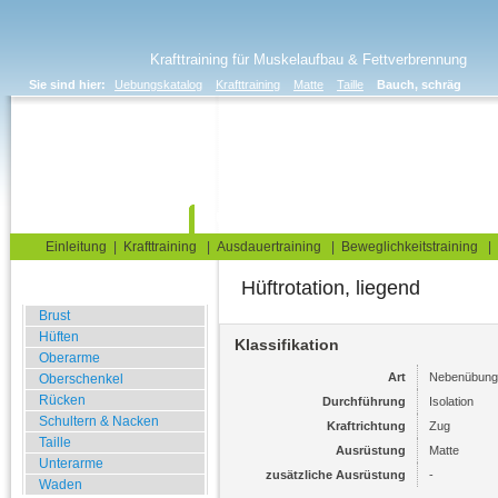
Krafttraining für Muskelaufbau & Fettverbrennung
Sie sind hier:
Uebungskatalog
Krafttraining
Matte
Taille
Bauch, schräg
Home
Blog
Übungskatalog
Fitnesstests
Einleitung
|
Krafttraining
|
Ausdauertraining
|
Beweglichkeitstraining
|
Hüftrotation, liegend
Fitnessstudio
Brust
Hüften
Klassifikation
Oberarme
Art
Nebenübung
Oberschenkel
Rücken
Durchführung
Isolation
Schultern & Nacken
Kraftrichtung
Zug
Taille
Ausrüstung
Matte
Unterarme
zusätzliche Ausrüstung
-
Waden