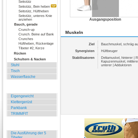
Seitstütz
Seitstütz, Bein heben
Seitstütz, Hüftheben
Seitstütz, unteres Knie
Ausgangsposition
anziehen
Bauch, gerade
Crunch-up
Muskeln
Crunch. Beine auf Bank
Crunches
Hüftheben, Rückenlage
Ziel
Bauchmuskel, schräg a
Tibeter #2, Kerze
Synergisten
Hüftbeuger
Rücken
Stabilisatoren
Deltamuskel, hinterer | 
Schultern & Nacken
Kapuzenmuskel, mittlere
Stuhl
unterer | Adduktoren
Tisch
Wasserflasche
Übungen für Draussen
Eigengewicht
Klettergerüst
Parkbank
TRIMMFIT
Specials
Die Ausführung der 5
Tibeter