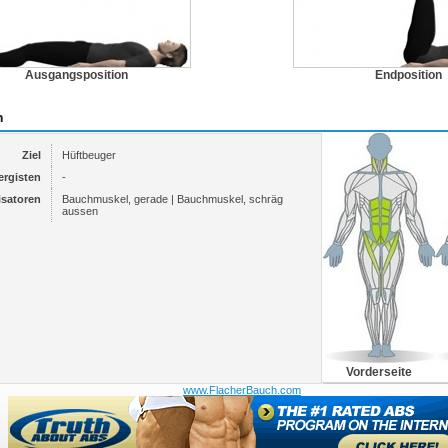
Ausgangsposition
Endposition
n
Ziel
Hüftbeuger
ergisten
-
isatoren
Bauchmuskel, gerade | Bauchmuskel, schräg
aussen
Vorderseite
www.FlacherBauch.com