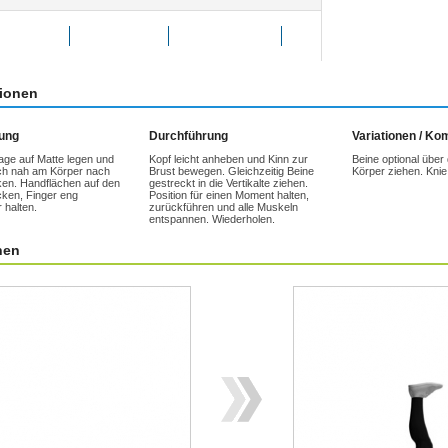
g bewerten
Favoriten
weitersagen
tionen
tung
Durchführung
Variationen / K
age auf Matte legen und
Kopf leicht anheben und Kinn zur
Beine optional über 
ich nah am Körper nach
Brust bewegen. Gleichzeitig Beine
Körper ziehen. Knie
ken. Handflächen auf den
gestreckt in die Vertikalte ziehen.
ken, Finger eng
Position für einen Moment halten,
 halten.
zurückführen und alle Muskeln
entspannen. Wiederholen.
nen