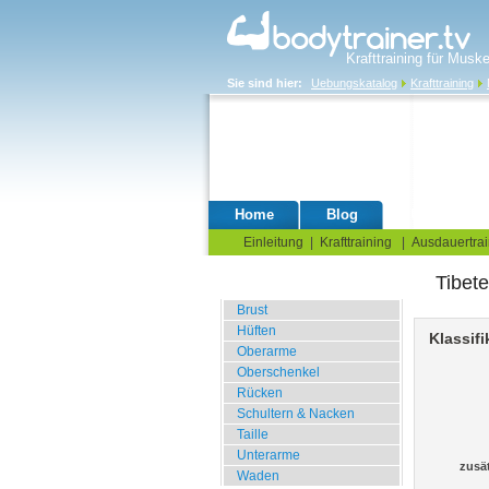
Krafttraining für Musk
Sie sind hier:
Uebungskatalog
Krafttraining
Home
Blog
Übungskata
Einleitung
|
Krafttraining
|
Ausdauertrai
Tibete
Fitnessstudio
Brust
Hüften
Klassifi
Oberarme
Oberschenkel
Rücken
Schultern & Nacken
Taille
Unterarme
zusä
Waden