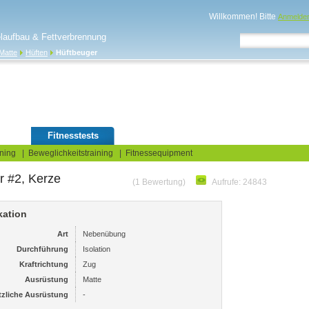
Willkommen! Bitte
Anmelde
elaufbau & Fettverbrennung
Matte
Hüften
Hüftbeuger
log
Fitnesstests
ning
|
Beweglichkeitstraining
|
Fitnessequipment
r #2, Kerze
(1 Bewertung)
Aufrufe: 24843
kation
Art
Nebenübung
Durchführung
Isolation
Kraftrichtung
Zug
Ausrüstung
Matte
tzliche Ausrüstung
-