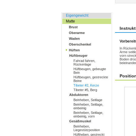
Zuhause, Büro, Hotel
Übun
Eigengewicht
Matte
Brust
Instruk
Oberarme
Waden
Vorberei
Oberschenkel
In Rückenl
Hüften
Arme seitl
Hüftbeuger
vorn strec
Boden drüc
Fahrad fahren,
beieinander
Rückenlage
Hüftbeugen, gebeugte
Bein
Positio
Hüftbeugen, gestreckte
Beine
Tibeter #2, Kerze
Tibeter #5, Berg
Abduktoren
Beinheben, Seitlage
Beinheben, Seitlage,
einbeinig
Beinheben, Seitlage,
einbeinig, vorn
Gesäßmuskel
Beinheben,
Liegestützposition
Hüftheben, gestreckt