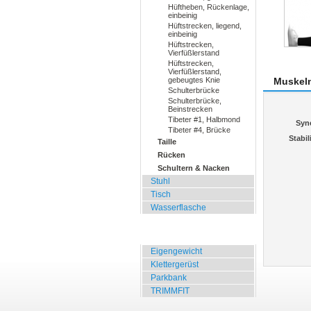
Hüftheben, Rückenlage,
einbeinig
Hüftstrecken, liegend,
einbeinig
Hüftstrecken,
Vierfüßlerstand
Hüftstrecken,
Vierfüßlerstand,
gebeugtes Knie
Muskel
Schulterbrücke
Schulterbrücke,
Beinstrecken
Tibeter #1, Halbmond
Syn
Tibeter #4, Brücke
Stabil
Taille
Rücken
Schultern & Nacken
Stuhl
Tisch
Wasserflasche
Übungen für Draussen
Eigengewicht
Klettergerüst
Parkbank
TRIMMFIT