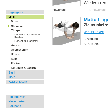
Wiederholen
Zuhause, Büro, Hotel
Bewertung:
(2 Bewertunge
Eigengewicht
Matte
Matte
Lieg
Brust
Zielmuskeln
Oberarme
Trizeps
weiterlesen
Liegestütze, Diamond
Push-up
Bewertung:
Liegestütze, schmal
Aufrufe: 29301
Waden
Oberschenkel
Hüften
Taille
Rücken
Schultern & Nacken
Stuhl
Tisch
Wasserflasche
Übungen für Draussen
Eigengewicht
Klettergerüst
Parkbank