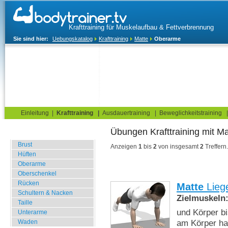
Krafttraining für Muskelaufbau & Fettverbrennung
Sie sind hier:
Uebungskatalog
Krafttraining
Matte
Oberarme
Home
Blog
Übungskatalog
Fitnesstests
Einleitung
|
Krafttraining
|
Ausdauertraining
|
Beweglichkeitstraining
Übungen Krafttraini
Fitnessstudio
Brust
Anzeigen
1
bis
2
von insgesamt
2
Treffern.
Hüften
Oberarme
Oberschenkel
Rücken
Matte
Lieg
Schultern & Nacken
Zielmuskeln
Taille
und Körper b
Unterarme
am Körper ha
Waden