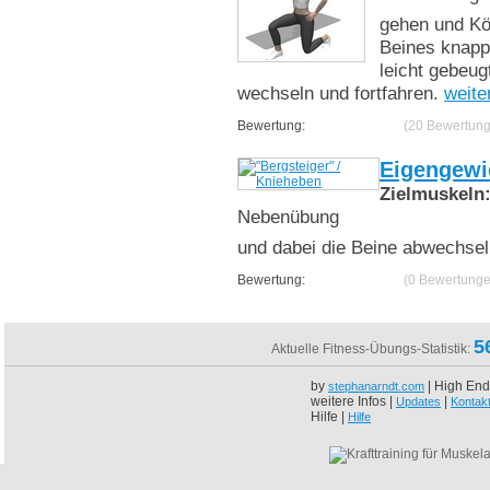
gehen und Kö
Beines knapp
leicht gebeug
wechseln und fortfahren.
weite
Bewertung:
(20 Bewertun
Eigengewi
Zielmuskeln
Nebenübung
und dabei die Beine abwechse
Bewertung:
(0 Bewertunge
5
Aktuelle Fitness-Übungs-Statistik:
by
| High End
stephanarndt.com
weitere Infos |
|
Updates
Kontak
Hilfe |
Hilfe