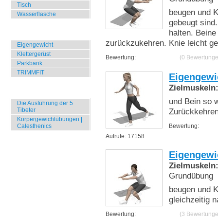
Tisch
beugen und Kö
Wasserflasche
gebeugt sind
halten. Beine
Übungen für Draussen
zurückzukehren. Knie leicht g
Eigengewicht
Klettergerüst
Bewertung:
(0 Bewertunge
Parkbank
TRIMMFIT
Eigengewi
Zielmuskeln
Specials
und Bein so w
Die Ausführung der 5
Tibeter
Zurückkehren
Körpergewichtübungen |
Calesthenics
Bewertung:
Aufrufe: 17158
Eigengewi
Zielmuskeln
Grundübung
beugen und K
gleichzeitig 
Bewertung:
(3 Bewertunge