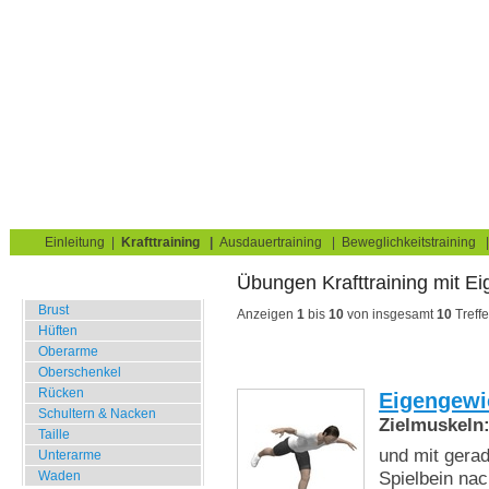
Krafttraining für Muskelaufbau & Fettverbrennung
Sie sind hier:
Uebungskatalog
Krafttraining
Eigengewicht
Hüften
Home
Blog
Übungskatalog
Fitnesstests
Einleitung
|
Krafttraining
|
Ausdauertraining
|
Beweglichkeitstraining
Übungen Krafttraining mit E
Fitnessstudio
Brust
Anzeigen
1
bis
10
von insgesamt
10
Treffe
Hüften
Oberarme
Oberschenkel
Rücken
Eigengewi
Schultern & Nacken
Zielmuskeln
Taille
und mit gera
Unterarme
Spielbein nac
Waden