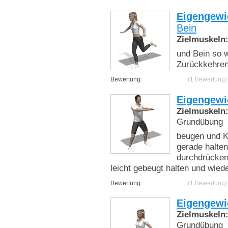
Eigengewi
Bein
Zielmuskeln
und Bein so w
Zurückkehren
Bewertung:
(1 Bewertung)
Eigengewi
Zielmuskeln
Grundübung
beugen und K
gerade halten
durchdrücken
leicht gebeugt halten und wied
Bewertung:
(1 Bewertung)
Eigengewi
Zielmuskeln
Grundübung