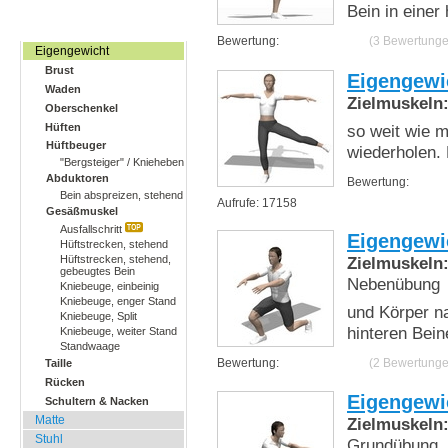
Bein in einer 
Zuhause, Büro, Hotel
Bewertung:
(3 Bewertunge
Eigengewicht
Brust
Eigengewi
Waden
Zielmuskeln
Oberschenkel
so weit wie 
Hüften
Hüftbeuger
wiederholen. 
"Bergsteiger" / Knieheben
Abduktoren
Bewertung:
Bein abspreizen, stehend
Aufrufe: 17158
Gesäßmuskel
Ausfallschritt
Eigengewi
Hüftstrecken, stehend
Zielmuskeln
Hüftstrecken, stehend,
gebeugtes Bein
Nebenübung
Kniebeuge, einbeinig
Kniebeuge, enger Stand
und Körper n
Kniebeuge, Split
hinteren Bei
Kniebeuge, weiter Stand
Standwaage
Bewertung:
(2 Bewertunge
Taille
Rücken
Eigengewi
Schultern & Nacken
Matte
Zielmuskeln
Stuhl
Grundübung