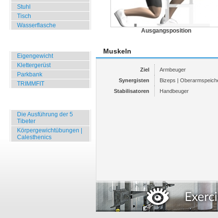
Stuhl
Tisch
Wasserflasche
Ausgangsposition
Übungen für Draussen
Muskeln
Eigengewicht
Klettergerüst
Ziel
Armbeuger
Parkbank
Synergisten
Bizeps | Oberarmspeic
TRIMMFIT
Stabilisatoren
Handbeuger
Specials
Die Ausführung der 5
Tibeter
Körpergewichtübungen |
Calesthenics