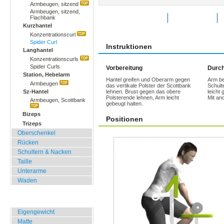
Armbeugen, sitzend
Armbeugen, sitzend,
Flachbank
Übung bewerten
Favoriten
Kurzhantel
Konzentrationscurl
Spider Curl
Instruktionen
Langhantel
Konzentrationscurls
Spider Curls
Vorbereitung
Durch
Station, Hebelarm
Hantel greifen und Oberarm gegen
Arm be
Armbeugen
das vertikale Polster der Scottbank
Schult
Sz-Hantel
lehnen. Brust gegen das obere
leicht
Polsterende lehnen, Arm leicht
Mit an
Armbeugen, Scottbank
gebeugt halten.
Bizeps
Positionen
Trizeps
Oberschenkel
Rücken
Schultern & Nacken
Taille
Unterarme
Waden
Zuhause, Büro, Hotel
Eigengewicht
Matte