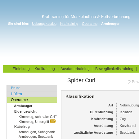
Krafttraining für Muskelaufbau & Fettverbrennung
Sie sind hier:
Uebungskatalog
Krafttraining
Oberarme
Armbeuger
Home
Blog
Übungskatalog
Fitnesstests
Einleitung
|
Krafttraining
|
Ausdauertraining
|
Beweglichkeitstraining
|
Spider Curl
Fitnessstudio
(2 Bew
Brust
Hüften
Klassifikation
Oberarme
Art
Nebenübung
Armbeuger
Eigengewicht
Durchführung
Isolation
Klimmzug, schmaler Griff
Kraftrichtung
Zug
Klimmzug, Untergriff
Ausrüstung
Kurzhantel
Kabelzug
Armbeugen, Schägbank
zusätzliche Ausrüstung
Scottbank
Armbeugen, Scottbank