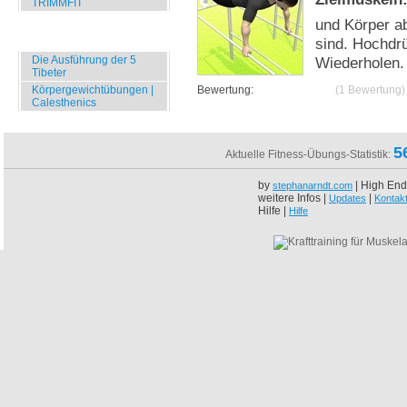
TRIMMFIT
und Körper a
Specials
sind. Hochdrü
Die Ausführung der 5
Wiederholen
Tibeter
Körpergewichtübungen |
Bewertung:
(1 Bewertung)
Calesthenics
5
Aktuelle Fitness-Übungs-Statistik:
by
| High End
stephanarndt.com
weitere Infos |
|
Updates
Kontak
Hilfe |
Hilfe