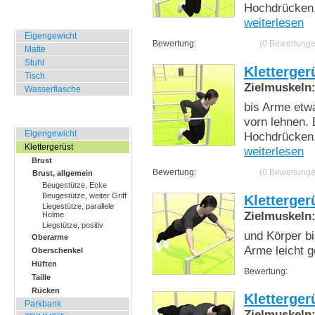
Hochdrücken,
Zuhause, Büro, Hotel
weiterlesen
Eigengewicht
Bewertung:
(0 Bewertunge
Matte
Stuhl
Kletterger
Tisch
Zielmuskeln
Wasserflasche
bis Arme etw
Übungen für Draussen
vorn lehnen.
Eigengewicht
Hochdrücken,
Klettergerüst
weiterlesen
Brust
Bewertung:
(0 Bewertunge
Brust, allgemein
Beugestütze, Ecke
Beugestütze, weiter Griff
Kletterger
Liegestütze, parallele
Zielmuskeln
Holme
Liegstütze, positiv
und Körper b
Oberarme
Arme leicht 
Oberschenkel
Hüften
Bewertung:
Taille
Rücken
Kletterger
Parkbank
Zielmuskeln