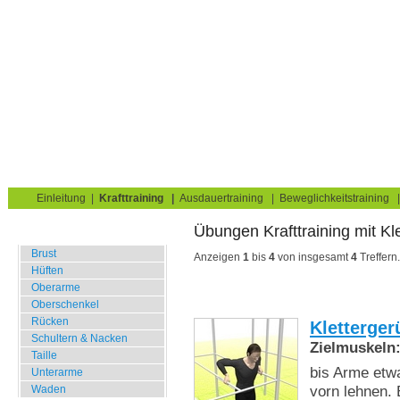
Krafttraining für Muskelaufbau & Fettverbrennung
Sie sind hier:
Uebungskatalog
Krafttraining
Klettergerüst
Brust
Home
Blog
Übungskatalog
Fitnesstests
Einleitung
|
Krafttraining
|
Ausdauertraining
|
Beweglichkeitstraining
Übungen Krafttr
Fitnessstudio
Brust
Anzeigen
1
bis
4
von insgesamt
4
Treffern.
Hüften
Oberarme
Oberschenkel
Rücken
Kletterger
Schultern & Nacken
Zielmuskeln
Taille
bis Arme etw
Unterarme
vorn lehnen.
Waden