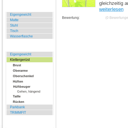
gleichzeitig 
Zuhause, Büro, Hotel
weiterlesen
Eigengewicht
Bewertung:
(0 Bewertunge
Matte
Stuhl
Tisch
Wasserflasche
Übungen für Draussen
Eigengewicht
Klettergerüst
Brust
Oberarme
Oberschenkel
Hüften
Hüftbeuger
Gehen, hängend
Taille
Rücken
Parkbank
TRIMMFIT
Specials