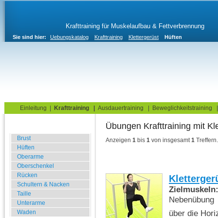
Krafttraining für Muskelaufbau & Fettverbrennung
Sie sind hier:
Uebungskatalog
Krafttraining
Klettergerüst
Hüften
Home
Blog
Übungskatalog
Fitnesstests
Einleitung
|
Krafttraining
|
Ausdauertraining
|
Beweglichkeitstraining
Übungen Krafttr
Fitnessstudio
Brust
Anzeigen
1
bis
1
von insgesamt
1
Treffern.
Hüften
Oberarme
Oberschenkel
Rücken
Kletterger
Schultern & Nacken
Zielmuskeln
Taille
Nebenübung
Unterarme
über die Hori
Waden