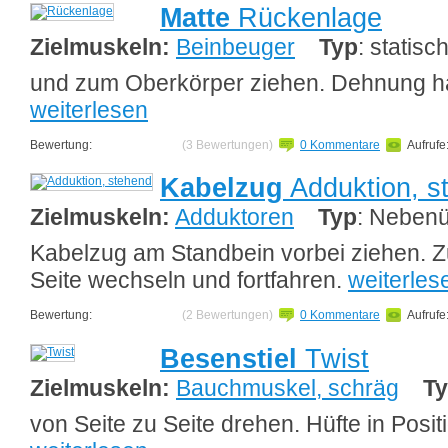
Matte
Rückenlage
Zielmuskeln:
Beinbeuger
Typ
: statisc
und zum Oberkörper ziehen. Dehnung hal
weiterlesen
Bewertung:
(3 Bewertungen)
0 Kommentare
Aufrufe
Kabelzug
Adduktion, s
Zielmuskeln:
Adduktoren
Typ
: Neben
Kabelzug am Standbein vorbei ziehen. Z
Seite wechseln und fortfahren.
weiterles
Bewertung:
(2 Bewertungen)
0 Kommentare
Aufrufe
Besenstiel
Twist
Zielmuskeln:
Bauchmuskel, schräg
T
von Seite zu Seite drehen. Hüfte in Posi