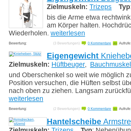
Zielmuskeln:
Trizeps
Typ
bis die Arme etwa rechtwink
am Körper halten. Hochdrüc
Wiederholen.
weiterlesen
Bewertung:
(3 Bewertungen)
0 Kommentare
Aufrufe
Eigengewicht
Kniehebe
Zielmuskeln:
Hüftbeuger
,
Bauchmuskel
und Oberschenkel so weit wie möglich zu
Position versuchen, die Hüften selbst üb
nach oben zu ziehen. Langsam zurückfü
weiterlesen
Bewertung:
(2 Bewertungen)
0 Kommentare
Aufrufe
Hantelscheibe
Armstre
Zielmuskeln:
Trizeps
Typ
: Nebenübu