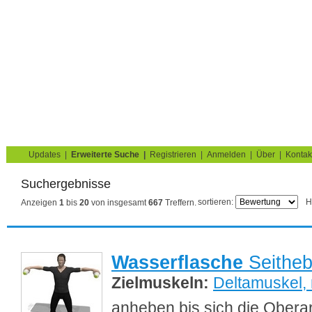
Krafttraining für Muskelaufbau & Fettverbrennung
Sie sind hier:
Search
Home
Blog
Übungskatalog
Fitnesstests
Updates
|
Erweiterte Suche
|
Registrieren
|
Anmelden
|
Über
|
Kontak
Suchergebnisse
sortieren:
H
Anzeigen
1
bis
20
von insgesamt
667
Treffern.
Wasserflasche
Seithe
Zielmuskeln:
Deltamuskel, m
anheben bis sich die Obera