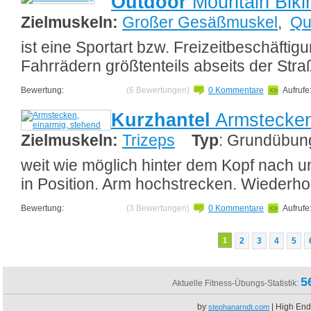
Outdoor
Mountain Biki
Zielmuskeln:
Großer Gesäßmuskel
,
Qu
ist eine Sportart bzw. Freizeitbeschäftigu
Fahrrädern größtenteils abseits der Str
Bewertung:
(6 Bewertungen)
0 Kommentare
Aufrufe
Kurzhantel
Armstecken
Zielmuskeln:
Trizeps
Typ
: Grundübun
weit wie möglich hinter dem Kopf nach un
in Position. Arm hochstrecken. Wiederho
Bewertung:
(3 Bewertungen)
0 Kommentare
Aufrufe
1
2
3
4
5
5
Aktuelle Fitness-Übungs-Statistik:
by
| High End
stephanarndt.com