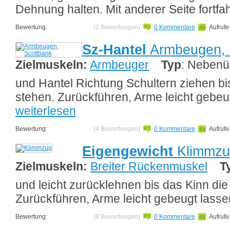
Dehnung halten. Mit anderer Seite fortfa
Bewertung:
(2 Bewertungen)
0 Kommentare
Aufrufe
Sz-Hantel
Armbeugen, 
Zielmuskeln:
Armbeuger
Typ
: Neben
und Hantel Richtung Schultern ziehen b
stehen. Zurückführen, Arme leicht gebeu
weiterlesen
Bewertung:
(4 Bewertungen)
0 Kommentare
Aufrufe
Eigengewicht
Klimmzu
Zielmuskeln:
Breiter Rückenmuskel
T
und leicht zurücklehnen bis das Kinn di
Zurückführen, Arme leicht gebeugt lass
Bewertung:
(8 Bewertungen)
0 Kommentare
Aufrufe