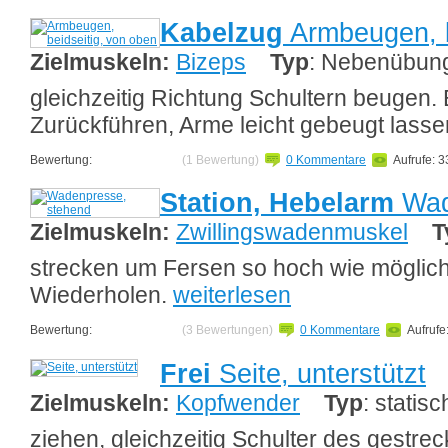
Kabelzug
Armbeugen, b
Zielmuskeln:
Bizeps
Typ
: Nebenübun
gleichzeitig Richtung Schultern beugen. 
Zurückführen, Arme leicht gebeugt lass
Bewertung:
(1 Bewertung)
0 Kommentare
Aufrufe: 
Station, Hebelarm
Wad
Zielmuskeln:
Zwillingswadenmuskel
T
strecken um Fersen so hoch wie möglich
Wiederholen.
weiterlesen
Bewertung:
(3 Bewertungen)
0 Kommentare
Aufrufe
Frei
Seite, unterstützt
Zielmuskeln:
Kopfwender
Typ
: statisc
ziehen, gleichzeitig Schulter des gestr