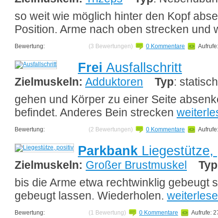
so weit wie möglich hinter den Kopf abs
Position. Arme nach oben strecken und 
Bewertung:
(3 Bewertungen)
0 Kommentare
Aufrufe
Frei
Ausfallschritt
Zielmuskeln:
Adduktoren
Typ
: statisch
gehen und Körper zu einer Seite absenk
befindet. Anderes Bein strecken
weiterl
Bewertung:
(2 Bewertungen)
0 Kommentare
Aufrufe
Parkbank
Liegestütze, 
Zielmuskeln:
Großer Brustmuskel
Typ
bis die Arme etwa rechtwinklig gebeugt 
gebeugt lassen. Wiederholen.
weiterles
Bewertung:
(1 Bewertung)
0 Kommentare
Aufrufe: 