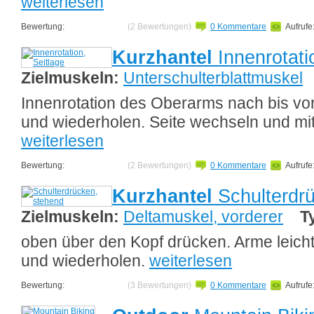
weiterlesen
Bewertung:
(2 Bewertungen)
0 Kommentare
Aufrufe
Kurzhantel
Innenrotati
Zielmuskeln:
Unterschulterblattmuskel
Innenrotation des Oberarms nach bis vo
und wiederholen. Seite wechseln und mi
weiterlesen
Bewertung:
(2 Bewertungen)
0 Kommentare
Aufrufe
Kurzhantel
Schulterdr
Zielmuskeln:
Deltamuskel, vorderer
T
oben über den Kopf drücken. Arme leich
und wiederholen.
weiterlesen
Bewertung:
(3 Bewertungen)
0 Kommentare
Aufrufe