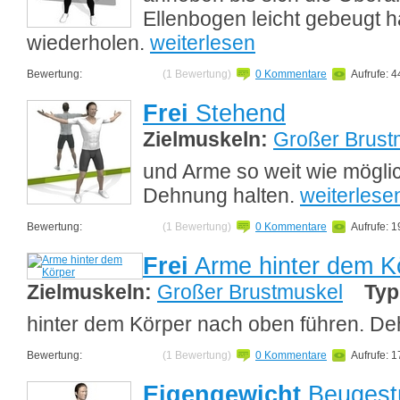
Ellenbogen leicht gebeugt h
wiederholen.
weiterlesen
Bewertung:
(1 Bewertung)
0 Kommentare
Aufrufe: 
Frei
Stehend
Zielmuskeln:
Großer Brust
und Arme so weit wie möglic
Dehnung halten.
weiterlese
Bewertung:
(1 Bewertung)
0 Kommentare
Aufrufe: 
Frei
Arme hinter dem K
Zielmuskeln:
Großer Brustmuskel
Typ
hinter dem Körper nach oben führen. De
Bewertung:
(1 Bewertung)
0 Kommentare
Aufrufe: 
Eigengewicht
Beugest