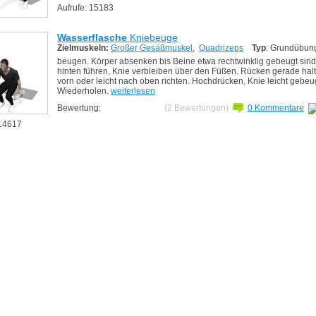
Aufrufe: 15183
Wasserflasche
Kniebeuge
Zielmuskeln:
Großer Gesäßmuskel
,
Quadrizeps
Typ
: Grundübun
beugen. Körper absenken bis Beine etwa rechtwinklig gebeugt sind
hinten führen, Knie verbleiben über den Füßen. Rücken gerade halt
vorn oder leicht nach oben richten. Hochdrücken, Knie leicht gebeu
Wiederholen.
weiterlesen
Bewertung:
(2 Bewertungen)
0 Kommentare
 14617