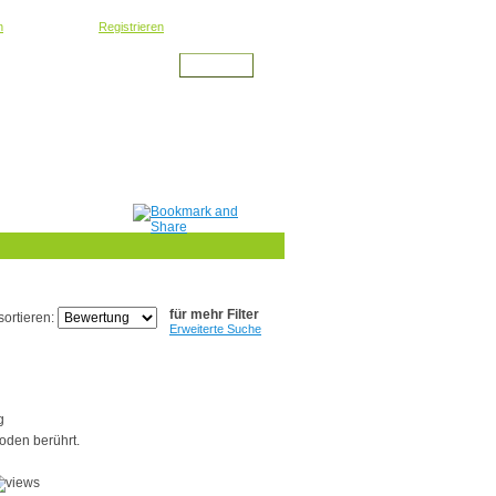
oder kostenlos
n
Registrieren
für mehr Filter
sortieren:
Erweiterte Suche
g
oden berührt.