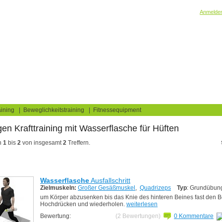
Willkommen! Bitte
Anmelde
elaufbau & Fettverbrennung
Wasserflasche
Hüften
log
Fitnesstests
ining
|
Beweglichkeitstraining
|
Fitnessequipment
ngen Krafttraining
für Hüften
n
1
bis
2
von insgesamt
2
Treffern.
Wasserflasche
Ausfallschritt
Zielmuskeln:
Großer Gesäßmuskel
,
Quadrizeps
Typ
: Grundübun
um Körper abzusenken bis das Knie des hinteren Beines fast den B
Hochdrücken und wiederholen.
weiterlesen
Bewertung:
(2 Bewertungen)
0 Kommentare