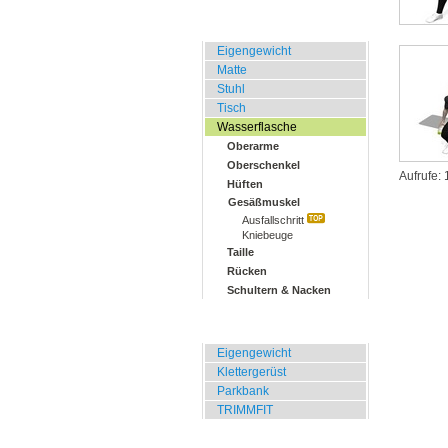
Zuhause, Büro, Hotel
Eigengewicht
Matte
Stuhl
Tisch
Wasserflasche
Oberarme
Oberschenkel
Aufrufe:
Hüften
Gesäßmuskel
Ausfallschritt
Kniebeuge
Taille
Rücken
Schultern & Nacken
Übungen für Draussen
Eigengewicht
Klettergerüst
Parkbank
TRIMMFIT