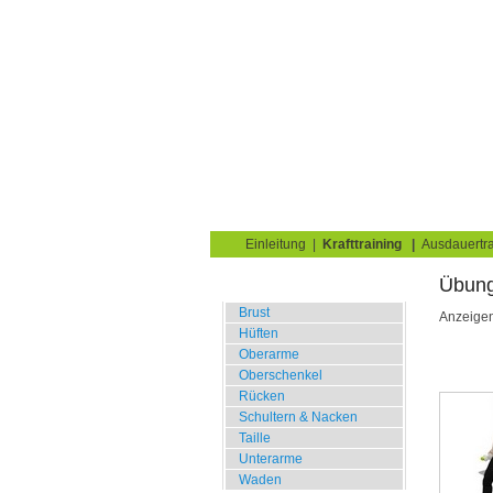
Krafttraining für Musk
Sie sind hier:
Uebungskatalog
Krafttraining
Home
Blog
Übungskata
Einleitung
|
Krafttraining
|
Ausdauertra
Übu
Fitnessstudio
Brust
Anzeige
Hüften
Oberarme
Oberschenkel
Rücken
Schultern & Nacken
Taille
Unterarme
Waden