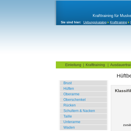
Krafttraining für Musk
Sie sind hier:
Uebungskatalog
Krafttraining
Home
Blog
Übungskata
Einleitung
|
Krafttraining
|
Ausdauertrai
Hüftb
Fitnessstudio
Brust
Hüften
Klassifi
Oberarme
Oberschenkel
Rücken
Schultern & Nacken
Taille
Unterarme
zusä
Waden