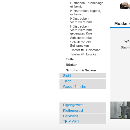
Hüftheben, Rückenlage,
einbeinig
Hüftstrecken, liegend,
einbeinig
Hüftstrecken,
Vierfüßlerstand
Muskel
Hüftstrecken,
Vierfüßlerstand,
gebeugtes Knie
Schulterbrücke
Syn
Schulterbrücke,
Beinstrecken
Stabil
Tibeter #1, Halbmond
Tibeter #4, Brücke
Taille
Rücken
Schultern & Nacken
Stuhl
Tisch
Wasserflasche
Übungen für Draussen
Eigengewicht
Klettergerüst
Parkbank
TRIMMFIT