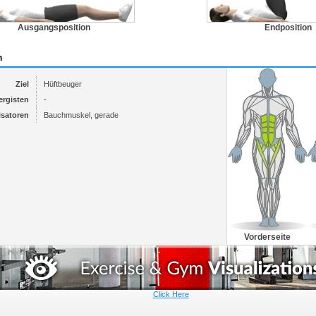
Ausgangsposition
Endposition
n
Ziel
Hüftbeuger
ergisten
-
isatoren
Bauchmuskel, gerade
Vorderseite
Click Here