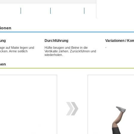
g bewerten
Favoriten
weitersagen
tionen
tung
Durchführung
Variationen / K
age auf Matte legen und
Hüfte beugen und Beine in die
-
cken. Arme seitlich
Vertikalte ziehen. Zurückführen und
wiederholen.
nen