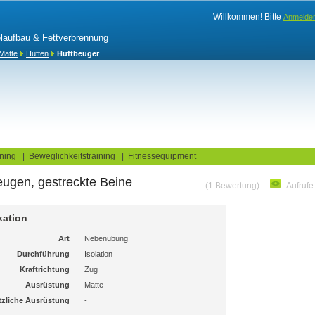
Willkommen! Bitte
Anmelde
elaufbau & Fettverbrennung
Matte
Hüften
Hüftbeuger
log
Fitnesstests
ning
|
Beweglichkeitstraining
|
Fitnessequipment
eugen, gestreckte Beine
(1 Bewertung)
Aufrufe
kation
Art
Nebenübung
Durchführung
Isolation
Kraftrichtung
Zug
Ausrüstung
Matte
tzliche Ausrüstung
-