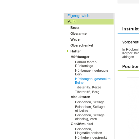
Zuhause, Büro, Hotel
Übun
Eigengewicht
Matte
Brust
Instruk
Oberarme
Waden
Vorberei
Oberschenkel
In Rückenl
Hüften
Körper stre
Hüftbeuger
ablegen.
Fahrad fahren,
Rückenlage
Positio
Hüftbeugen, gebeugte
Bein
Hüftbeugen, gestreckte
Beine
Tibeter #2, Kerze
Tibeter #5, Berg
Abduktoren
Beinheben, Seitlage
Beinheben, Seitlage,
einbeinig
Beinheben, Seitlage,
einbeinig, vorn
Gesäßmuskel
Beinheben,
Liegestützposition
Hüftheben, gestreckt