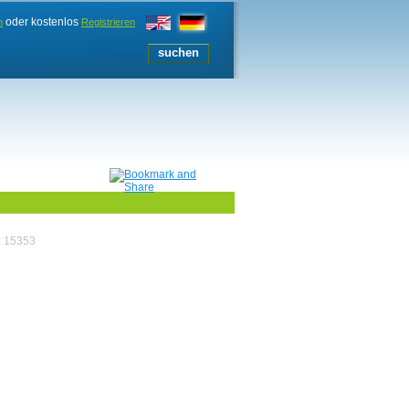
oder kostenlos
n
Registrieren
: 15353