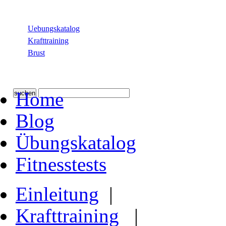
Krafttraining für Muskelaufbau & Fettverbrennung
Sie sind hier:
Uebungskatalog
Krafttraining
Brust
Brust, allgemein
Home
Blog
Übungskatalog
Fitnesstests
Einleitung
|
Krafttraining
|