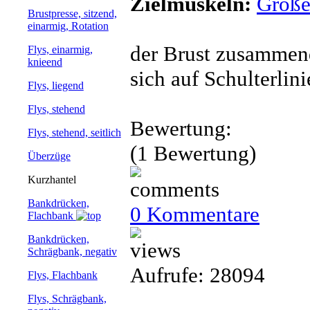
Zielmuskeln:
Große
Brustpresse, sitzend,
einarmig, Rotation
der Brust zusammen
Flys, einarmig,
knieend
sich auf Schulterlin
Flys, liegend
Flys, stehend
Bewertung:
Flys, stehend, seitlich
(1 Bewertung)
Überzüge
Kurzhantel
Bankdrücken,
0 Kommentare
Flachbank
Bankdrücken,
Schrägbank, negativ
Aufrufe: 28094
Flys, Flachbank
Flys, Schrägbank,