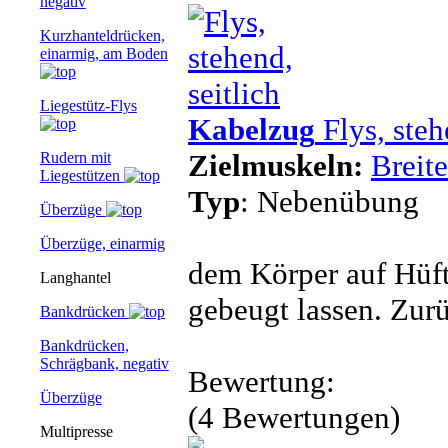
negativ
Kurzhanteldrücken,
einarmig, am Boden
Liegestütz-Flys
Kabelzug
Flys, steh
Zielmuskeln:
Breit
Rudern mit
Liegestützen
Typ
: Nebenübung
Überzüge
Überzüge, einarmig
dem Körper auf Hüft
Langhantel
gebeugt lassen. Zur
Bankdrücken
Bankdrücken,
Schrägbank, negativ
Bewertung:
Überzüge
(4 Bewertungen)
Multipresse