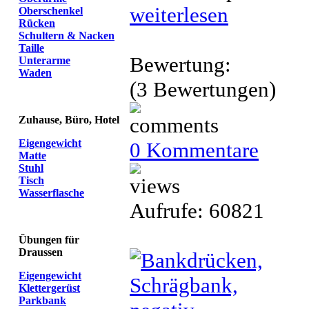
weiterlesen
Oberschenkel
Rücken
Schultern & Nacken
Taille
Bewertung:
Unterarme
Waden
(3 Bewertungen)
Zuhause, Büro, Hotel
Eigengewicht
0 Kommentare
Matte
Stuhl
Tisch
Wasserflasche
Aufrufe: 60821
Übungen für
Draussen
Eigengewicht
Klettergerüst
Parkbank