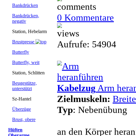
Bankdrücken
0 Kommentare
Bankdrücken,
negativ
Station, Hebelarm
Aufrufe: 54904
Brustpresse
Butterfly
Butterfly, weit
Station, Schlitten
Beugestütze,
Kabelzug
Arm hera
unterstützt
Zielmuskeln:
Breit
Sz-Hantel
Typ
: Nebenübung
Überzüge
Brust, obere
an den Körper heran
Hüften
Oberarme