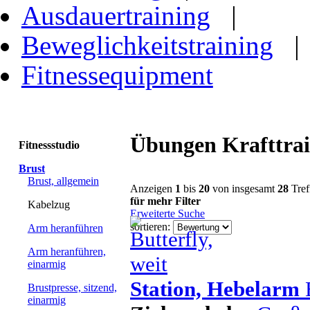
Ausdauertraining
|
Beweglichkeitstraining
Fitnessequipment
Übungen Krafttrain
Fitnessstudio
Brust
Brust, allgemein
Anzeigen
1
bis
20
von insgesamt
28
Tref
für mehr Filter
Kabelzug
Erweiterte Suche
sortieren:
Arm heranführen
Arm heranführen,
einarmig
Station, Hebelarm
B
Brustpresse, sitzend,
einarmig