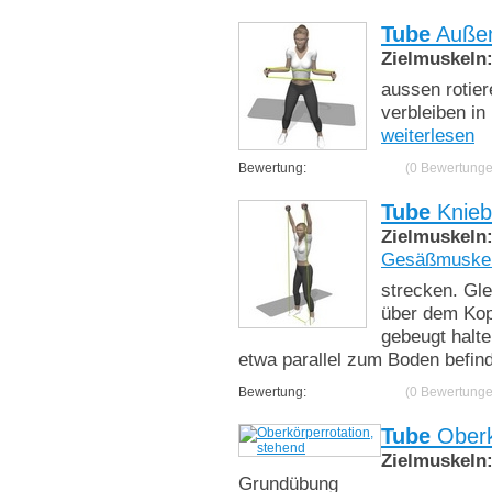
Tube
Außen
Zielmuskeln
aussen rotier
verbleiben in
weiterlesen
Bewertung:
(0 Bewertunge
Tube
Knieb
Zielmuskeln
Gesäßmuske
strecken. Gle
über dem Kopf
gebeugt halte
etwa parallel zum Boden befin
Bewertung:
(0 Bewertunge
Tube
Oberk
Zielmuskeln
Grundübung