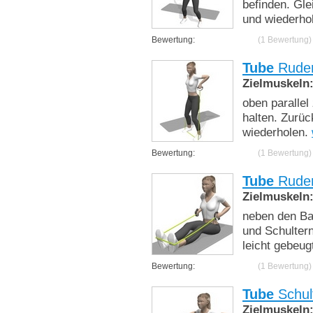
befinden. Gle
und wiederho
Bewertung:
(1 Bewertung)
Tube
Ruder
Zielmuskeln
oben paralle
halten. Zurüc
wiederholen.
Bewertung:
(1 Bewertung)
Tube
Ruder
Zielmuskeln
neben den Ba
und Schulter
leicht gebeug
Bewertung:
(1 Bewertung)
Tube
Schult
Zielmuskeln