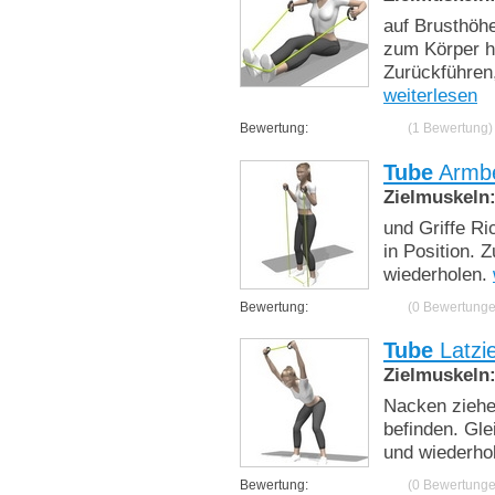
auf Brusthöh
zum Körper h
Zurückführen,
weiterlesen
Bewertung:
(1 Bewertung)
Tube
Armbe
Zielmuskeln
und Griffe Ri
in Position. 
wiederholen.
Bewertung:
(0 Bewertunge
Tube
Latzi
Zielmuskeln
Nacken ziehe
befinden. Gle
und wiederho
Bewertung:
(0 Bewertunge