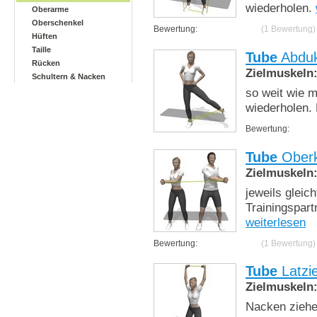
wiederholen.
Oberarme
Oberschenkel
Bewertung:
(1 Bewertung)
Hüften
Taille
Tube
Abduk
Rücken
Zielmuskeln
Schultern & Nacken
so weit wie 
wiederholen. 
Bewertung:
Tube
Oberkö
Zielmuskeln
jeweils gleic
Trainingspart
weiterlesen
Bewertung:
(1 Bewertung)
Tube
Latzi
Zielmuskeln
Nacken ziehe