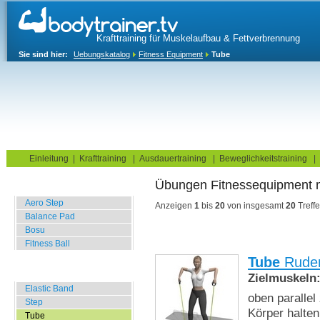
Krafttraining für Muskelaufbau & Fettverbrennung
Sie sind hier:
Uebungskatalog
Fitness Equipment
Tube
Home
Blog
Übungskatalog
Fitnesstests
Einleitung
|
Krafttraining
|
Ausdauertraining
|
Beweglichkeitstraining
|
Übungen Fitnessequipment
Balance Übungen
Aero Step
Anzeigen
1
bis
20
von insgesamt
20
Treffe
Balance Pad
Bosu
Fitness Ball
Tube
Ruder
Widerstands Übungen
Zielmuskeln
Elastic Band
oben paralle
Step
Körper halten
Tube