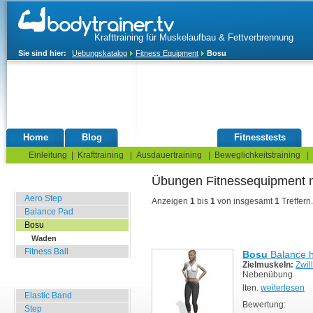
Krafttraining für Muskelaufbau & Fettverbrennung
Sie sind hier:
Uebungskatalog
Fitness Equipment
Bosu
Home
Blog
Übungskatalog
Fitnesstests
Einleitung
|
Krafttraining
|
Ausdauertraining
|
Beweglichkeitstraining
|
Übungen Fitnessequipment
Balance Übungen
Aero Step
Anzeigen
1
bis
1
von insgesamt
1
Treffern.
Balance Pad
Bosu
Waden
Fitness Ball
Bosu
Balance h
Zielmuskeln:
Zwil
Nebenübung
Widerstands Übungen
lten.
weiterlesen
Elastic Band
Bewertung:
Step