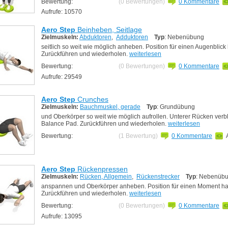
Bewertung:
(0 Bewertungen)
0 Kommentare
Aufrufe: 10570
Aero Step
Beinheben, Seitlage
Zielmuskeln:
Abduktoren
,
Adduktoren
Typ
: Nebenübung
seitlich so weit wie möglich anheben. Position für einen Augenblick 
Zurückführen und wiederholen.
weiterlesen
Bewertung:
(0 Bewertungen)
0 Kommentare
Aufrufe: 29549
Aero Step
Crunches
Zielmuskeln:
Bauchmuskel, gerade
Typ
: Grundübung
und Oberkörper so weit wie möglich aufrollen. Unterer Rücken verb
Balance Pad. Zurückführen und wiederholen.
weiterlesen
Bewertung:
(1 Bewertung)
0 Kommentare
Aero Step
Rückenpressen
Zielmuskeln:
Rücken, Allgemein
,
Rückenstrecker
Typ
: Nebenüb
anspannen und Oberkörper anheben. Position für einen Moment ha
Zurückführen und wiederholen.
weiterlesen
Bewertung:
(0 Bewertungen)
0 Kommentare
Aufrufe: 13095