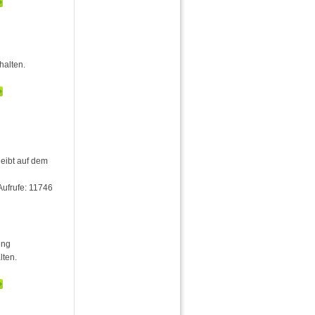
halten.
leibt auf dem
Aufrufe: 11746
ung
lten.