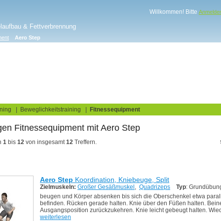
Willkommen! Bitte
Anmelde
elaufbau & Fettverbrennung
ment
Aero Step
log
Fitnesstests
ning
|
Beweglichkeitstraining
|
Fitnessequipment
ngen Fitnessequipment
n
1
bis
12
von insgesamt
12
Treffern.
Aero Step
Koordination, Kniebeuge, Split
Zielmuskeln:
Großer Gesäßmuskel
,
Quadrizeps
Typ
: Grundübun
beugen und Körper absenken bis sich die Oberschenkel etwa para
befinden. Rücken gerade halten. Knie über den Füßen halten. Bein
Ausgangsposition zurückzukehren. Knie leicht gebeugt halten. Wie
weiterlesen