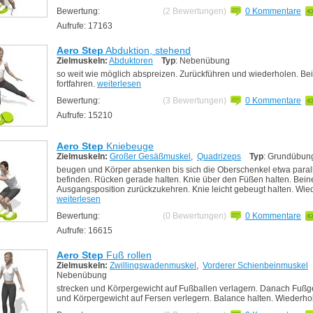
Bewertung:
(2 Bewertungen)
0 Kommentare
Aufrufe: 17163
Aero Step
Abduktion, stehend
Zielmuskeln:
Abduktoren
Typ
: Nebenübung
so weit wie möglich abspreizen. Zurückführen und wiederholen. Be
fortfahren.
weiterlesen
Bewertung:
(3 Bewertungen)
0 Kommentare
Aufrufe: 15210
Aero Step
Kniebeuge
Zielmuskeln:
Großer Gesäßmuskel
,
Quadrizeps
Typ
: Grundübun
beugen und Körper absenken bis sich die Oberschenkel etwa para
befinden. Rücken gerade halten. Knie über den Füßen halten. Bein
Ausgangsposition zurückzukehren. Knie leicht gebeugt halten. Wie
weiterlesen
Bewertung:
(0 Bewertungen)
0 Kommentare
Aufrufe: 16615
Aero Step
Fuß rollen
Zielmuskeln:
Zwillingswadenmuskel
,
Vorderer Schienbeinmuskel
Nebenübung
strecken und Körpergewicht auf Fußballen verlagern. Danach Fuß
und Körpergewicht auf Fersen verlegern. Balance halten. Wiederho