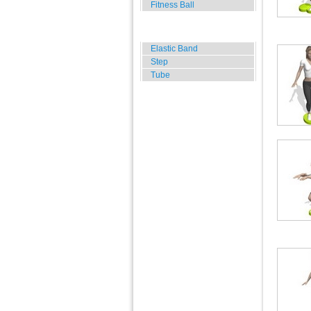
Fitness Ball
Widerstands Übungen
Elastic Band
Step
Tube