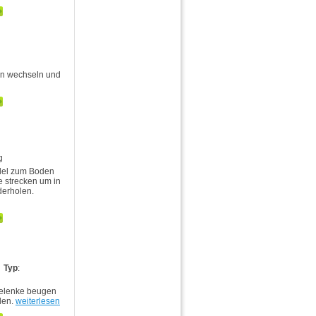
in wechseln und
g
llel zum Boden
e strecken um in
derholen.
Typ
:
gelenke beugen
len.
weiterlesen