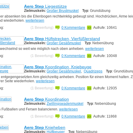
Aero Step
Liegestütze
Zielmuskeln:
Großer Brustmuskel
Typ
: Grundübung
er absenken bis die Ellenbogen rechtwinklig gebeugt sind. Hochdrücken, Arme lei
nd wiederholen.
weiterlesen
ng:
(1 Bewertung)
0 Kommentare
Aufrufe: 10641
Aero Step
Hüftstrecken, Vierfüßlerstand
Zielmuskeln:
Großer Gesäßmuskel
Typ
: Nebenübung
wechselnd so weit wie möglich nach oben anheben.
weiterlesen
ng:
(1 Bewertung)
0 Kommentare
Aufrufe: 10048
Aero Step
Koordination, Kniebeuge
Zielmuskeln:
Großer Gesäßmuskel
,
Quadrizeps
Typ
: Grundübun
 entgegengesetzten Arm gleichzeitig anheben. Position für einen Moment halten. 
rer Seite wiederholen.
weiterlesen
ng:
(1 Bewertung)
0 Kommentare
Aufrufe: 12935
Aero Step
Koordination
Zielmuskeln:
Zwillingswadenmuskel
Typ
: Nebenübung
 Fußballen und Fersen balancieren.
weiterlesen
ng:
(1 Bewertung)
0 Kommentare
Aufrufe: 11868
Aero Step
Knieheben
Zielmuskeln:
Hüftbeuger
Typ
: Nebenübung