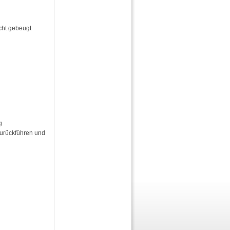
cht gebeugt
g
Zurückführen und