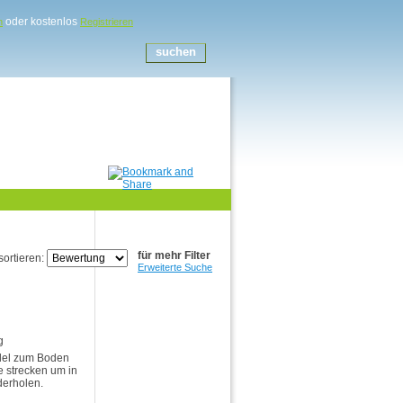
oder kostenlos
n
Registrieren
für mehr Filter
sortieren:
Erweiterte Suche
g
llel zum Boden
e strecken um in
derholen.