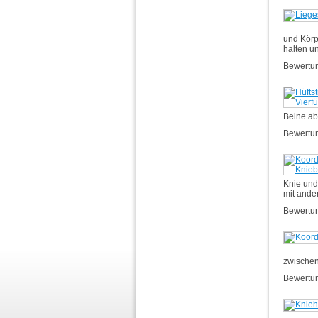
und Körp
halten u
Bewertu
Beine ab
Bewertu
Knie und
mit ande
Bewertu
zwischen
Bewertu