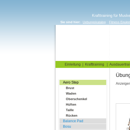
Krafttraining für Musk
Sie sind hier:
Uebungskatalog
Fitness Equip
Home
Blog
Übungskata
Einleitung
|
Krafttraining
|
Ausdauertrai
Übu
Balance Übungen
Aero Step
Anzeige
Brust
Waden
Oberschenkel
Hüften
Taille
Rücken
Balance Pad
Bosu