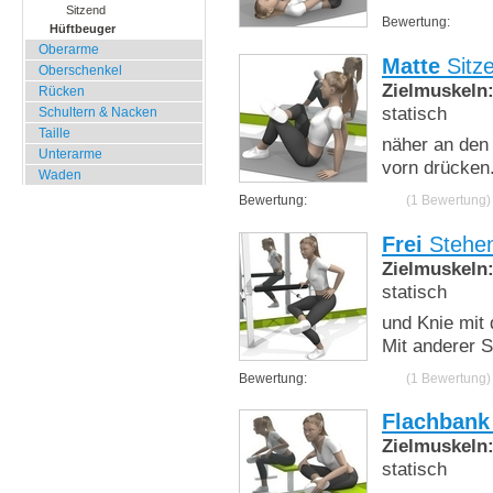
Sitzend
Bewertung:
Hüftbeuger
Oberarme
Matte
Sitz
Oberschenkel
Zielmuskeln
Rücken
statisch
Schultern & Nacken
Taille
näher an den
Unterarme
vorn drücken
Waden
Bewertung:
(1 Bewertung)
Frei
Stehe
Zielmuskeln
statisch
und Knie mit
Mit anderer S
Bewertung:
(1 Bewertung)
Flachbank
Zielmuskeln
statisch