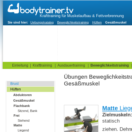
Krafttraining für Muskelaufbau & Fettverbrennung
Sie sind hier:
Uebungskatalog
Beweglichkeitstraining
Hüften
Gesäßmuskel
Home
Blog
Übungskatalog
Fitnesstests
Einleitung
|
Krafttraining
|
Ausdauertraining
|
Beweglichkeitstraining
Übungen Beweglichkeitstraining » 
Dehnungsübungen
Brust
Hüften
Abduktoren
Gesäßmuskel
Flachbank
Matte
Lieg
Sitzend, Bank
Zielmuskeln
Frei
statisch
Stehend
Matte
ziehen. Dehn
Liegend