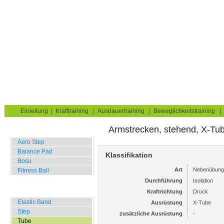
Krafttraining für Muskelaufbau & Fettverbrennung
Sie sind hier:
Uebungskatalog
Fitness Equipment
Tube
Oberarme
Trizeps
Home
Blog
Übungskatalog
Fitnesstests
Einleitung
|
Krafttraining
|
Ausdauertraining
|
Beweglichkeitstraining
|
Armstrecken, stehend, X-Tu
Balance Übungen
Aero Step
Balance Pad
Klassifikation
Bosu
Art
Nebenübung
Fitness Ball
Durchführung
Isolation
Widerstands Übungen
Kraftrichtung
Druck
Elastic Band
Ausrüstung
X-Tube
Step
zusätzliche Ausrüstung
-
Tube