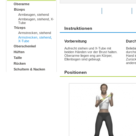
Oberarme
Bizeps
Übung bewerten
Favoriten
Armbeugen, stehend
Armbeugen, stehend, X-
Tube
Trizeps
Instruktionen
Armstrecken, stehend
Armstrecken, stehend,
X-Tube
Vorbereitung
Durch
Oberschenkel
Aufrecht stehen und X-Tube mit
Belieb
Hüften
beiden Händen vor der Brust halten.
durchs
Oberarme liegen eng am Körper,
Hand in
Taille
Ellenbogen sind gebeugt.
Zurück
anderer
Rücken
Schultern & Nacken
Positionen