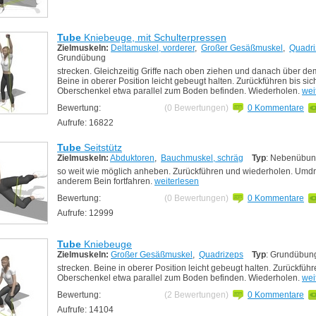
Tube
Kniebeuge, mit Schulterpressen
Zielmuskeln:
Deltamuskel, vorderer
,
Großer Gesäßmuskel
,
Quadri
Grundübung
strecken. Gleichzeitig Griffe nach oben ziehen und danach über de
Beine in oberer Position leicht gebeugt halten. Zurückführen bis sic
Oberschenkel etwa parallel zum Boden befinden. Wiederholen.
wei
Bewertung:
(0 Bewertungen)
0 Kommentare
Aufrufe: 16822
Tube
Seitstütz
Zielmuskeln:
Abduktoren
,
Bauchmuskel, schräg
Typ
: Nebenübu
so weit wie möglich anheben. Zurückführen und wiederholen. Umd
anderem Bein fortfahren.
weiterlesen
Bewertung:
(0 Bewertungen)
0 Kommentare
Aufrufe: 12999
Tube
Kniebeuge
Zielmuskeln:
Großer Gesäßmuskel
,
Quadrizeps
Typ
: Grundübun
strecken. Beine in oberer Position leicht gebeugt halten. Zurückführ
Oberschenkel etwa parallel zum Boden befinden. Wiederholen.
wei
Bewertung:
(2 Bewertungen)
0 Kommentare
Aufrufe: 14104