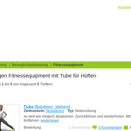
Willkommen! Bitte
Anmelde
elaufbau & Fettverbrennung
ment
Tube
Hüften
log
Fitnesstests
ning
|
Beweglichkeitstraining
|
Fitnessequipment
en Fitnessequipment
für Hüften
n
1
bis
5
von insgesamt
5
Treffern.
Tube
Abduktion, stehend
Zielmuskeln:
Abduktoren
Typ
: Nebenübung
so weit wie möglich abspreizen. Zurückführen und wiederholen. Mi
fortfahren.
weiterlesen
Bewertung:
(1 Bewertung)
0 Kommentare