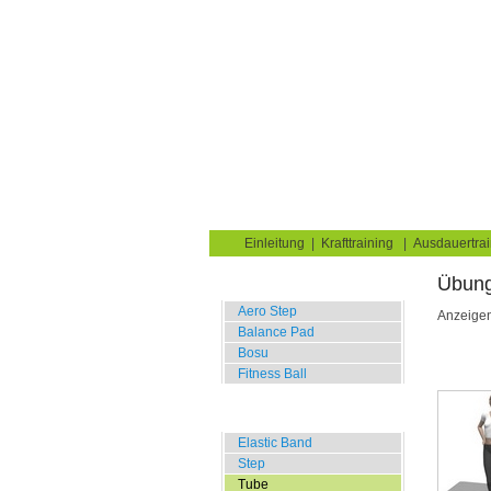
Krafttraining für Musk
Sie sind hier:
Uebungskatalog
Fitness Equip
Home
Blog
Übungskata
Einleitung
|
Krafttraining
|
Ausdauertrai
Übung
Balance Übungen
Aero Step
Anzeige
Balance Pad
Bosu
Fitness Ball
Widerstands Übungen
Elastic Band
Step
Tube