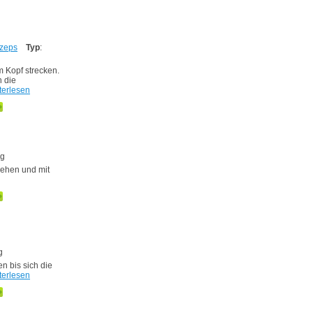
zeps
Typ
:
m Kopf strecken.
h die
terlesen
ng
rehen und mit
g
en bis sich die
terlesen