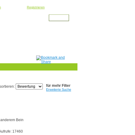
oder kostenlos
n
Registrieren
für mehr Filter
sortieren:
Erweiterte Suche
t anderem Bein
Aufrufe: 17460