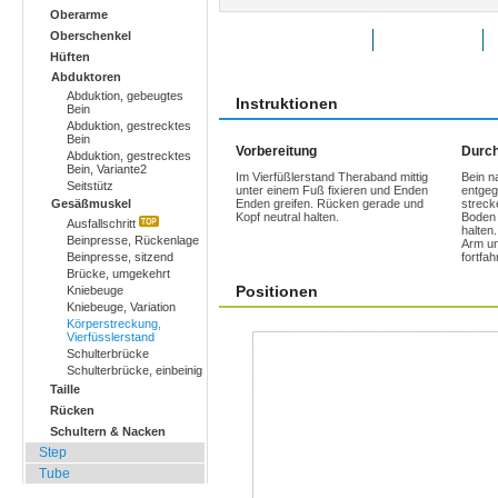
Oberarme
Oberschenkel
Übung bewerten
Favoriten
Hüften
Abduktoren
Abduktion, gebeugtes
Instruktionen
Bein
Abduktion, gestrecktes
Bein
Vorbereitung
Durch
Abduktion, gestrecktes
Bein, Variante2
Im Vierfüßlerstand Theraband mittig
Bein n
Seitstütz
unter einem Fuß fixieren und Enden
entgeg
Gesäßmuskel
Enden greifen. Rücken gerade und
strecke
Kopf neutral halten.
Boden 
Ausfallschritt
halten
Beinpresse, Rückenlage
Arm un
Beinpresse, sitzend
fortfah
Brücke, umgekehrt
Positionen
Kniebeuge
Kniebeuge, Variation
Körperstreckung,
Vierfüsslerstand
Schulterbrücke
Schulterbrücke, einbeinig
Taille
Rücken
Schultern & Nacken
Step
Tube