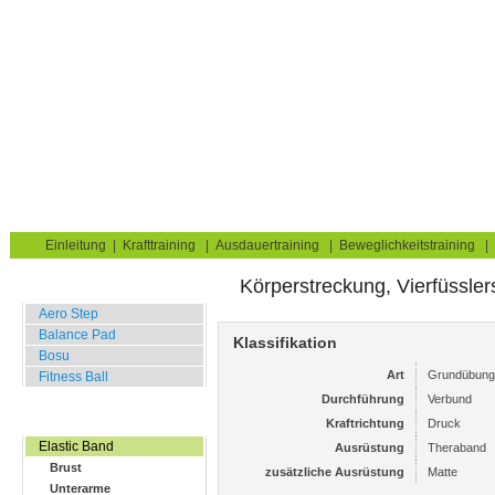
Krafttraining für Muskelaufbau & Fettverbrennung
Sie sind hier:
Uebungskatalog
Fitness Equipment
Elastic Band
Hüften
Gesäß
Home
Blog
Übungskatalog
Fitnesstests
Einleitung
|
Krafttraining
|
Ausdauertraining
|
Beweglichkeitstraining
|
Körperstreckung, Vierfüssler
Balance Übungen
Aero Step
Balance Pad
Klassifikation
Bosu
Art
Grundübung
Fitness Ball
Durchführung
Verbund
Widerstands Übungen
Kraftrichtung
Druck
Elastic Band
Ausrüstung
Theraband
Brust
zusätzliche Ausrüstung
Matte
Unterarme