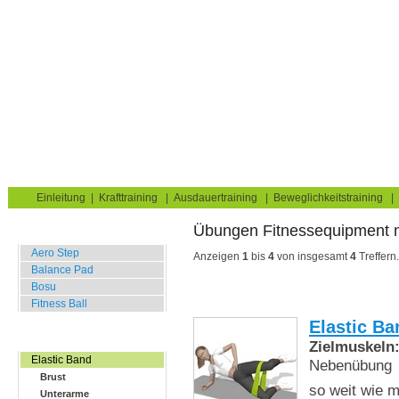
Krafttraining für Muskelaufbau & Fettverbrennung
Sie sind hier:
Uebungskatalog
Fitness Equipment
Elastic Band
Taille
Home
Blog
Übungskatalog
Fitnesstests
Einleitung
|
Krafttraining
|
Ausdauertraining
|
Beweglichkeitstraining
|
Übungen Fitnessequipment
Balance Übungen
Aero Step
Anzeigen
1
bis
4
von insgesamt
4
Treffern.
Balance Pad
Bosu
Fitness Ball
Elastic Ba
Widerstands Übungen
Zielmuskeln
Elastic Band
Nebenübung
Brust
so weit wie 
Unterarme