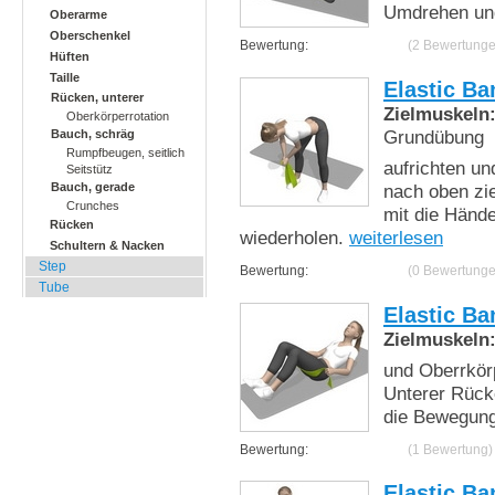
Umdrehen und
Oberarme
Oberschenkel
Bewertung:
(2 Bewertunge
Hüften
Taille
Elastic Ba
Rücken, unterer
Zielmuskeln
Oberkörperrotation
Grundübung
Bauch, schräg
Rumpfbeugen, seitlich
aufrichten u
Seitstütz
nach oben zi
Bauch, gerade
Crunches
mit die Händ
Rücken
wiederholen.
weiterlesen
Schultern & Nacken
Step
Bewertung:
(0 Bewertunge
Tube
Elastic Ba
Zielmuskeln
und Oberrkörp
Unterer Rück
die Bewegung
Bewertung:
(1 Bewertung)
Elastic Ba