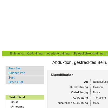
Krafttraining für Muskelaufbau & Fettverbrennung
Sie sind hier:
Uebungskatalog
Fitness Equipment
Elastic Band
Hüften
Abduk
Home
Blog
Übungskatalog
Fitnesstests
Einleitung
|
Krafttraining
|
Ausdauertraining
|
Beweglichkeitstraining
|
Abduktion, gestrecktes Bein,
Balance Übungen
Aero Step
Balance Pad
Klassifikation
Bosu
Art
Nebenübung
Fitness Ball
Durchführung
Isolation
Widerstands Übungen
Kraftrichtung
Druck
Elastic Band
Ausrüstung
Theraband
Brust
zusätzliche Ausrüstung
Matte
Unterarme