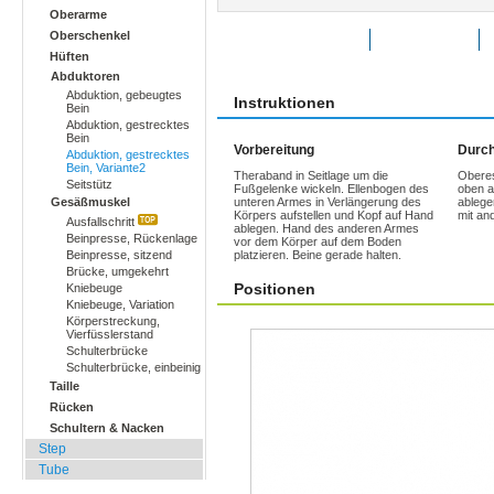
Oberarme
Oberschenkel
Übung bewerten
Favoriten
Hüften
Abduktoren
Abduktion, gebeugtes
Instruktionen
Bein
Abduktion, gestrecktes
Bein
Vorbereitung
Durch
Abduktion, gestrecktes
Bein, Variante2
Theraband in Seitlage um die
Oberes
Seitstütz
Fußgelenke wickeln. Ellenbogen des
oben a
Gesäßmuskel
unteren Armes in Verlängerung des
ablege
Körpers aufstellen und Kopf auf Hand
mit and
Ausfallschritt
ablegen. Hand des anderen Armes
Beinpresse, Rückenlage
vor dem Körper auf dem Boden
Beinpresse, sitzend
platzieren. Beine gerade halten.
Brücke, umgekehrt
Positionen
Kniebeuge
Kniebeuge, Variation
Körperstreckung,
Vierfüsslerstand
Schulterbrücke
Schulterbrücke, einbeinig
Taille
Rücken
Schultern & Nacken
Step
Tube