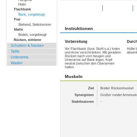
Holm
Übung bewerten
Favoriten
Flachbank
Bank, vorgebeugt
Frei
Stehend, Seitstrecken
Instruktionen
Matte
Boden, vorgebeugt
Rücken, mittlerer
Vorbereitung
Durch
Schultern & Nacken
Vor Flachbank (bzw. Stuhl o.a.) knien
Hüfte 
Taille
und Arme verschränken. Mit geradem
absenk
Rücken nach vorn beugen und
Unterarme
Unterarme auf Bank legen. Kopf
Waden
neutral zwischen den Oberarmen
halten.
Muskeln
Ziel
Breiter Rückenmuskel
Synergisten
Großer runder Armmusk
Stabilisatoren
-