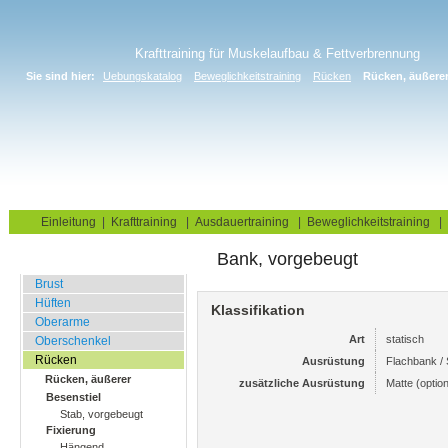
Krafttraining für Muskelaufbau & Fettverbrennung
Sie sind hier:
Uebungskatalog
Beweglichkeitstraining
Rücken
Rücken, äußere
Home
Blog
Übungskatalog
Fitnesstests
Einleitung
|
Krafttraining
|
Ausdauertraining
|
Beweglichkeitstraining
|
Bank, vorgebeugt
Dehnungsübungen
Brust
Hüften
Klassifikation
Oberarme
Art
statisch
Oberschenkel
Rücken
Ausrüstung
Flachbank / 
Rücken, äußerer
zusätzliche Ausrüstung
Matte (option
Besenstiel
Stab, vorgebeugt
Fixierung
Hängend