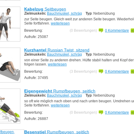
Kabelzug
Seitbeugen
Zielmuskeln:
Bauchmuskel, schräg
Typ
: Nebenübung
zur Seite beugen. Gleich weit zur anderen Seite beugen. Wiederhol
Seite fortfahren.
weiterlesen
Bewertung:
(0 Bewertungen)
0 Kommentare
Aufrufe: 25087
Kurzhantel
Russian Twist, sitzend
Zielmuskeln:
Bauchmuskel, schräg
Typ
: Nebenübung
von einer Seite zu anderen drehen. Hüfte stabil halten und Kopf d
folgen lassen.
weiterlesen
Bewertung:
(3 Bewertungen)
0 Kommentare
Aufrufe: 37495
Eigengewicht
Rumpfbeugen, seitlich
Zielmuskeln:
Bauchmuskel, schräg
Typ
: Nebenübung
so oft wie möglich nach oben und nach unten beugen. Umdrehen u
Seite fortfahren.
weiterlesen
Bewertung:
(0 Bewertungen)
0 Kommentare
Aufrufe: 26887
Besenstiel
Rumpfbeugen, seitlich