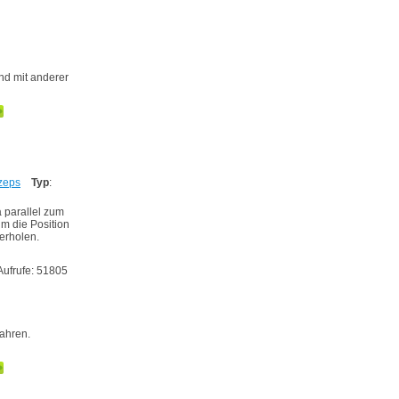
nd mit anderer
zeps
Typ
:
 parallel zum
m die Position
derholen.
Aufrufe: 51805
fahren.