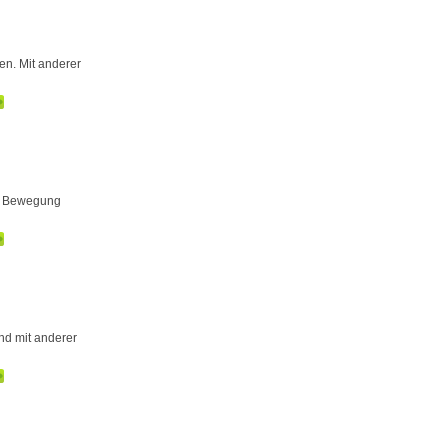
en. Mit anderer
er Bewegung
nd mit anderer