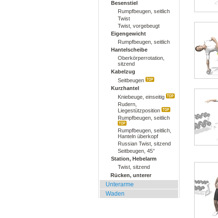
Besenstiel
Rumpfbeugen, seitlich
Twist
Twist, vorgebeugt
Eigengewicht
Rumpfbeugen, seitlich
Hantelscheibe
Oberkörperrotation,
sitzend
Kabelzug
Seitbeugen
Kurzhantel
Kniebeuge, einseitig
Rudern,
Liegestützposition
Rumpfbeugen, seitlich
Rumpfbeugen, seitlich,
Hanteln überkopf
Russian Twist, sitzend
Seitbeugen, 45°
Station, Hebelarm
Twist, sitzend
Rücken, unterer
Unterarme
Waden
Zuhause, Büro, Hotel