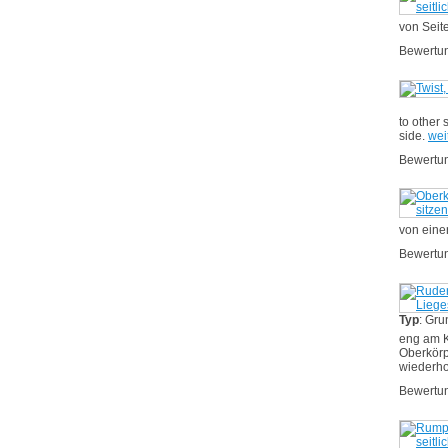
von Seite
Bewertu
to other 
side.
wei
Bewertu
von eine
Bewertu
Typ
: Gr
eng am K
Oberkörp
wiederh
Bewertu