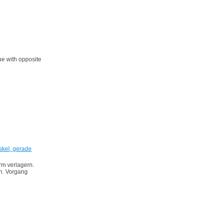
ue with opposite
kel, gerade
m verlagern.
en. Vorgang