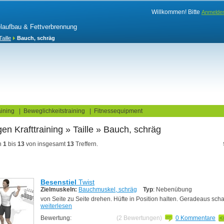
Willkommen! Bitte
Anmelde
elaufbau & Fettverbrennung
Taille
Bauch, schräg
log
Fitnesstests
ining
|
Beweglichkeitstraining
|
Fitnessequipment
n Krafttraining » Taille » Bauch, schräg
n
1
bis
13
von insgesamt
13
Treffern.
Besenstiel
Twist
Zielmuskeln:
Bauchmuskel, schräg
Typ
: Nebenübung
von Seite zu Seite drehen. Hüfte in Position halten. Geradeaus sch
weiterlesen
Bewertung:
(2 Bewertungen)
0 Kommentare