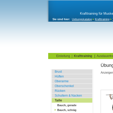
Krafttraining für Musk
Sie sind hier:
Uebungskatalog
Krafttraining
Home
Blog
Übungskata
Einleitung
|
Krafttraining
|
Ausdauertra
Übunge
Fitnessstudio
Brust
Anzeige
Hüften
Oberarme
Oberschenkel
Rücken
Schultern & Nacken
Taille
Bauch, gerade
Bauch, schräg