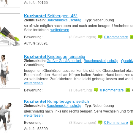
Aufrufe: 40165
Kurzhantel
Seitbeugen, 45°
Zielmuskeln:
Bauchmuskel, schräg
Typ
: Nebenübung
so oft wie möglich nach oben und nach unten beugen. Umdrehen u
Seite fortfahren.
weiterlesen
Bewertung:
(3 Bewertungen)
0 Kommentare
Aufrufe: 28891
Kurzhantel
Kniebeuge, einseitig
Zielmuskeln:
Großer Gesäßmuskel
,
Bauchmuskel, schräg
,
Quadri
Grundübung
beugen um Oberkörper abzusenken bis sich die Oberschenkel etwa
Boden befinden. Hantel am Körper halten. Andere Hand benutzen u
zu stabilisieren. Zurückkehren, Knie leicht gebeugt lassen und wie
weiterlesen
Bewertung:
(1 Bewertung)
0 Kommentare
Kurzhantel
Rumpfbeugen, seitlich
Zielmuskeln:
Bauchmuskel, schräg
Typ
: Nebenübung
gleichmäßig nach links und rechts beugen. Seite wechseln und fort
weiterlesen
Bewertung:
(3 Bewertungen)
0 Kommentare
Aufrufe: 53399