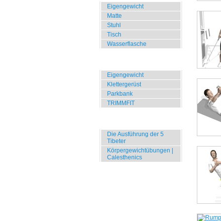
Eigengewicht
Matte
Stuhl
Tisch
Wasserflasche
Übungen für Draussen
Eigengewicht
Klettergerüst
Parkbank
TRIMMFIT
Specials
Die Ausführung der 5
Tibeter
Körpergewichtübungen |
Calesthenics