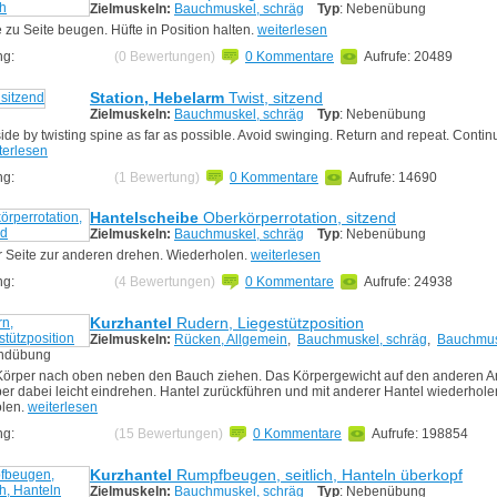
Zielmuskeln:
Bauchmuskel, schräg
Typ
: Nebenübung
 zu Seite beugen. Hüfte in Position halten.
weiterlesen
ng:
(0 Bewertungen)
0 Kommentare
Aufrufe: 20489
Station, Hebelarm
Twist, sitzend
Zielmuskeln:
Bauchmuskel, schräg
Typ
: Nebenübung
side by twisting spine as far as possible. Avoid swinging. Return and repeat. Contin
terlesen
ng:
(1 Bewertung)
0 Kommentare
Aufrufe: 14690
Hantelscheibe
Oberkörperrotation, sitzend
Zielmuskeln:
Bauchmuskel, schräg
Typ
: Nebenübung
r Seite zur anderen drehen. Wiederholen.
weiterlesen
ng:
(4 Bewertungen)
0 Kommentare
Aufrufe: 24938
Kurzhantel
Rudern, Liegestützposition
Zielmuskeln:
Rücken, Allgemein
,
Bauchmuskel, schräg
,
Bauchmus
undübung
örper nach oben neben den Bauch ziehen. Das Körpergewicht auf den anderen Ar
er dabei leicht eindrehen. Hantel zurückführen und mit anderer Hantel wiederhol
olen.
weiterlesen
ng:
(15 Bewertungen)
0 Kommentare
Aufrufe: 198854
Kurzhantel
Rumpfbeugen, seitlich, Hanteln überkopf
Zielmuskeln:
Bauchmuskel, schräg
Typ
: Nebenübung