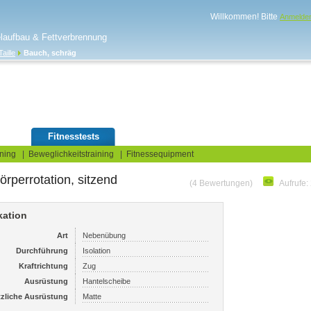
Willkommen! Bitte
Anmelde
elaufbau & Fettverbrennung
Taille
Bauch, schräg
log
Fitnesstests
ning
|
Beweglichkeitstraining
|
Fitnessequipment
rperrotation, sitzend
(4 Bewertungen)
Aufrufe:
kation
Art
Nebenübung
Durchführung
Isolation
Kraftrichtung
Zug
Ausrüstung
Hantelscheibe
tzliche Ausrüstung
Matte