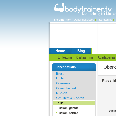
Krafttraining für Musk
Sie sind hier:
Uebungskatalog
Krafttraining
Home
Blog
Übungskata
Einleitung
|
Krafttraining
|
Ausdauertrai
Oberkö
Fitnessstudio
Brust
Hüften
Klassifi
Oberarme
Oberschenkel
Rücken
Schultern & Nacken
Taille
Bauch, gerade
zusä
Bauch, schräg