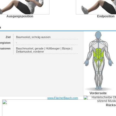
Ausgangsposition
Endposition
n
Ziel
Baumuskel, schräg aussen
ergisten
-
isatoren
Bauchmuskel, gerade | Hüftbeuger | Bizeps |
Deltamuskel, vorderer
Vorderseite
www.FlacherBauch.com
Rückse