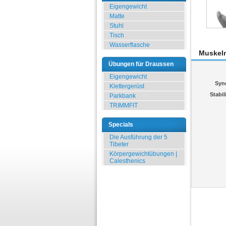
Eigengewicht
Matte
Stuhl
Tisch
Wasserflasche
Muskel
Übungen für Draussen
Eigengewicht
Syn
Klettergerüst
Stabil
Parkbank
TRIMMFIT
Specials
Die Ausführung der 5
Tibeter
Körpergewichtübungen |
Calesthenics