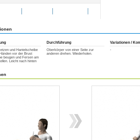
g bewerten
Favoriten
weitersagen
tionen
tung
Durchführung
Variationen / K
setzen und Hantelscheibe
Oberkörper von einer Seite zur
-
 Händen vor der Brust
anderen drehen. Wiederholen.
ine beugen und Fersen am
llen. Leicht nach hinten
nen