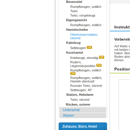
Besenstiel
Rumpfbeugen, seitlich
Übun
Twist
Twist, vorgebeugt
Eigengewicht
Rumpfbeugen, seitlich
Instruk
Hantelscheibe
Oberkörperrotation,
sitzend
Vorberei
Kabelzug
Auf Matte 
Seitbeugen
mit beiden
Kurzhantel
halten. Be
Boden abste
Kniebeuge, einseitig
lehnen.
Rudern,
Liegestützposition
Positio
Rumpfbeugen, seitlich
Rumpfbeugen, seitlich,
Hanteln überkopf
Russian Twist, sitzend
Seitbeugen, 45°
Station, Hebelarm
Twist, sitzend
Rücken, unterer
Unterarme
Waden
Zuhause, Büro, Hotel