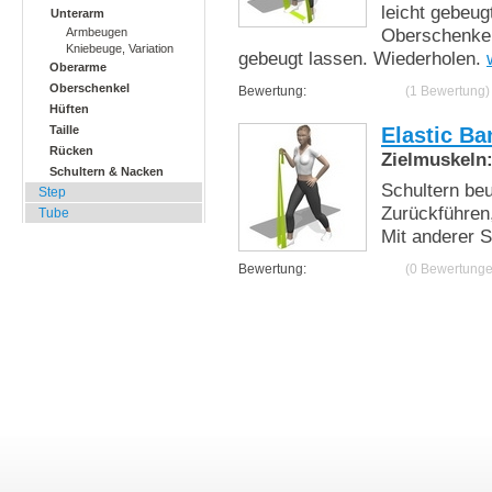
leicht gebeug
Unterarm
Oberschenkel
Armbeugen
Kniebeuge, Variation
gebeugt lassen. Wiederholen.
Oberarme
Oberschenkel
Bewertung:
(1 Bewertung)
Hüften
Elastic Ba
Taille
Rücken
Zielmuskeln
Schultern & Nacken
Schultern beu
Step
Zurückführen,
Tube
Mit anderer S
Bewertung:
(0 Bewertunge