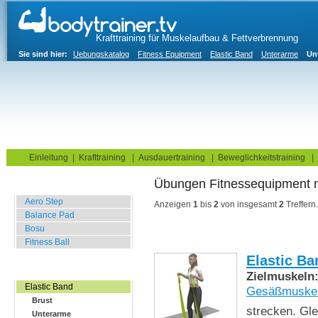
Krafttraining für Muskelaufbau & Fettverbrennung
Sie sind hier:
Uebungskatalog
Fitness Equipment
Elastic Band
Unterarme
Un
Home
Blog
Übungskatalog
Fitnesstests
Einleitung
|
Krafttraining
|
Ausdauertraining
|
Beweglichkeitstraining
|
Übungen Fitnessequipment
Balance Übungen
Aero Step
Anzeigen
1
bis
2
von insgesamt
2
Treffern.
Balance Pad
Bosu
Fitness Ball
Elastic Ba
Widerstands Übungen
Zielmuskeln
Elastic Band
Gesäßmuske
Brust
strecken. Gle
Unterarme