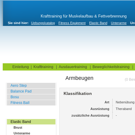
Krafttraining für Muskelaufbau & Fettverbrennung
Sie sind hier:
Uebungskatalog
Fitness Equipment
Elastic Band
Unterarme
Un
Home
Blog
Übungskatalog
Fitnesstests
Einleitung
|
Krafttraining
|
Ausdauertraining
|
Beweglichkeitstraining
|
Armbeugen
Balance Übungen
(0 Be
Aero Step
Balance Pad
Klassifikation
Bosu
Art
Nebenübung
Fitness Ball
Ausrüstung
Theraband
Widerstands Übungen
zusätzliche Ausrüstung
-
Elastic Band
Brust
Unterarme