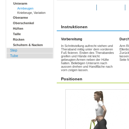
Unterarm
Übung bewerten
Favoriten
Armbeugen
Kniebeuge, Variation
Oberarme
Oberschenkel
Instruktionen
Hüften
Taille
Vorbereitung
Durch
Rücken
Schultern & Nacken
In Schrittstellung aufrecht stehen und
Arm Ri
Theraband mittig unter dem vorderen
Ellenbo
Step
Fuß fixieren. Enden des Therabandes
Zurück
Tube
greifen und Hände mit leicht
lassen
gebeugten Armen neben der Hüfte
Seite f
halten. Beliebigen Unterarm nach
aussen drehen und Handfläche nach
vorn zeigen lassen.
Positionen