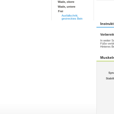
Wade, obere
Wade, untere
Übun
Frei
Ausfallschritt,
gestrecktes Bein
Instruk
Vorberei
In weiter S
Füße verbl
Hinteres B
Muskel
Syn
Stabil