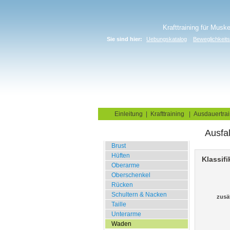
Krafttraining für Musk
Sie sind hier:
Uebungskatalog
Beweglichkeits
Home
Blog
Übungskata
Einleitung
|
Krafttraining
|
Ausdauertrai
Ausfal
Dehnungsübungen
Brust
Hüften
Klassifi
Oberarme
Oberschenkel
Rücken
Schultern & Nacken
zusä
Taille
Unterarme
Waden