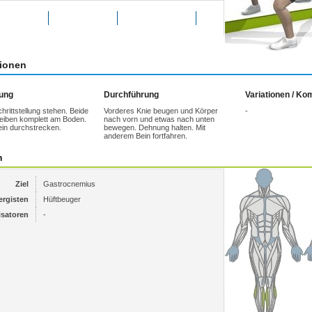
g bewerten
Favoriten
weitersagen
tionen
tung
Durchführung
Variationen / K
chrittstellung stehen. Beide
Vorderes Knie beugen und Körper
-
eiben komplett am Boden.
nach vorn und etwas nach unten
ein durchstrecken.
bewegen. Dehnung halten. Mit
anderem Bein fortfahren.
n
Ziel
Gastrocnemius
ergisten
Hüftbeuger
isatoren
-