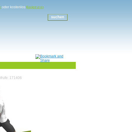
oder kostenlos
n
Registrieren
frufe: 171406