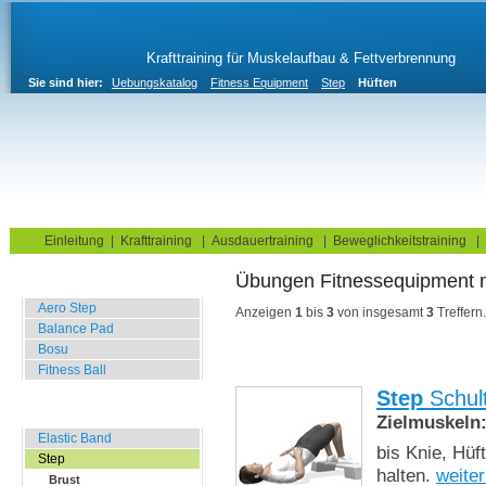
Krafttraining für Muskelaufbau & Fettverbrennung
Sie sind hier:
Uebungskatalog
Fitness Equipment
Step
Hüften
Home
Blog
Übungskatalog
Fitnesstests
Einleitung
|
Krafttraining
|
Ausdauertraining
|
Beweglichkeitstraining
|
Übungen Fitnessequipment
Balance Übungen
Aero Step
Anzeigen
1
bis
3
von insgesamt
3
Treffern.
Balance Pad
Bosu
Fitness Ball
Step
Schul
Widerstands Übungen
Zielmuskeln
Elastic Band
bis Knie, Hüft
Step
halten.
weite
Brust