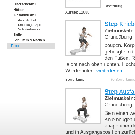
Oberschenkel
Bewertung:
Hüften
Aufrufe: 12688
Gesäßmuskel
Ausfallschritt
Step
Kniebe
Kniebeuge, Split
Zielmuskeln
Schulterbrücke
Taille
Grundübung
Schultern & Nacken
beugen. Körp
Tube
gebeugt sind.
den Füßen. R
leicht nach oben richten. Hoch
Wiederholen.
weiterlesen
Bewertung:
(0 Bewertunge
Step
Ausfal
Zielmuskeln
Grundübung
Bein einen we
Knie beugen 
knapp über d
und in Ausgangsposition zurüc